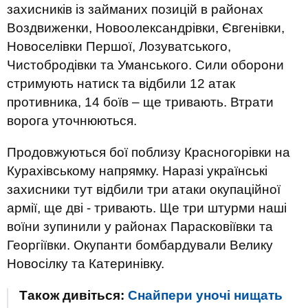
захисників із займаних позицій в районах
Воздвиженки, Новоолександрівки, Євгенівки,
Новоселівки Першої, Лозуватського,
Чистобродівки та Уманського. Сили оборони
стримують натиск та відбили 12 атак
противника, 14 боїв – ще тривають. Втрати
ворога уточнюються.
Продовжуються бої поблизу Красногорівки на
Курахівському напрямку. Наразі українські
захисники тут відбили три атаки окупаційної
армії, ще дві - тривають. Ще три штурми наші
воїни зупинили у районах Парасковіївки та
Георгіївки. Окупанти бомбардували Велику
Новосілку та Катеринівку.
Також дивіться:
Снайпери уночі нищать