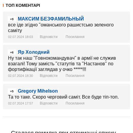
ТОП КОМЕНТАРІ
МАКСИМ БЕЗФАМИЛЬНЫЙ
+9
все іде згідно "оманського рашистсько зеленого
саміту
Відповісти
Посилання
02.07.2024 18:03
Яр Холодний
+6
Ну так наш "Говнокомандувач" в армії не служив
взагалі! Тому замість "статутів та "Настанов" по
фортифікації заглядав у очко *****!!!
Відповісти
Посилання
02.07.2024 18:30
Gregory Mihelson
+5
Та то таке. Скоро черговий саміт. Все буде тіп-топ.
Відповісти
Посилання
02.07.2024 17:57
Сталася помилка при отриманні списку