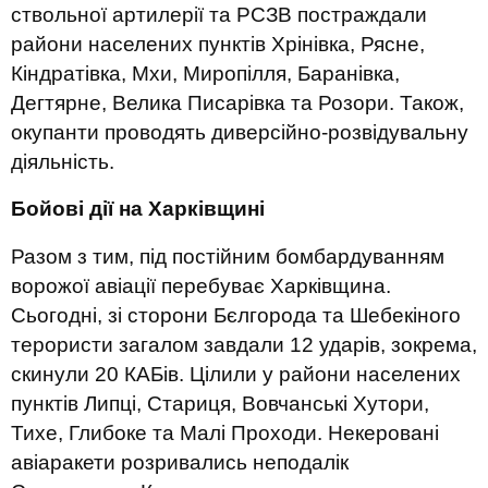
ствольної артилерії та РСЗВ постраждали
райони населених пунктів Хрінівка, Рясне,
Кіндратівка, Мхи, Миропілля, Баранівка,
Дегтярне, Велика Писарівка та Розори. Також,
окупанти проводять диверсійно-розвідувальну
діяльність.
Бойові дії на Харківщині
Разом з тим, під постійним бомбардуванням
ворожої авіації перебуває Харківщина.
Сьогодні, зі сторони Бєлгорода та Шебекіного
терористи загалом завдали 12 ударів, зокрема,
скинули 20 КАБів. Цілили у райони населених
пунктів Липці, Стариця, Вовчанські Хутори,
Тихе, Глибоке та Малі Проходи. Некеровані
авіаракети розривались неподалік