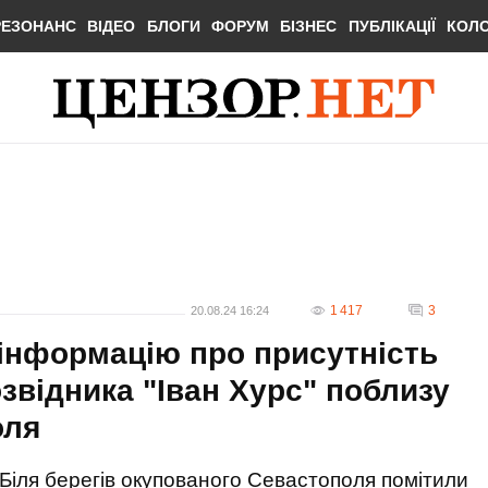
РЕЗОНАНС
ВІДЕО
БЛОГИ
ФОРУМ
БІЗНЕС
ПУБЛІКАЦІЇ
КОЛ
1 417
3
20.08.24 16:24
інформацію про присутність
звідника "Іван Хурс" поблизу
оля
Біля берегів окупованого Севастополя помітили