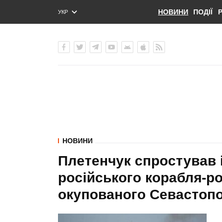
НОВИНИ
ПОДІЇ
УКР
ENG
РУС
НОВИНИ
Плетенчук спростував 
російського корабля-ро
окупованого Севастоп