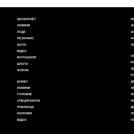
ЦЕНЗОР.НЕТ
М
НОВИНИ
З
ПОДІЇ
З
РЕЗОНАНС
Р
ФОТО
А
ВІДЕО
О
ФОТОШОПИ
К
БЛОГИ
З
ФОРУМ
Р
БІЗНЕС
Д
НОВИНИ
А
ГОЛОВНЕ
З
СПЕЦПРОЄКТИ
П
ПУБЛІКАЦІЇ
Д
КОЛОНКИ
З
ВІДЕО
Г