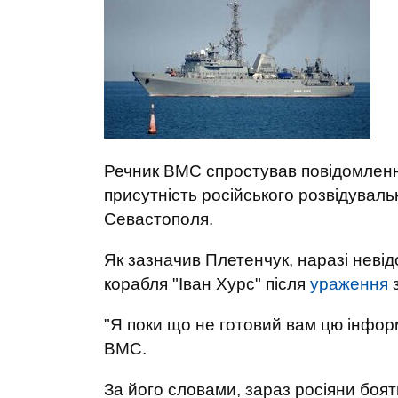
Речник ВМС спростував повідомлення 
присутність російського розвідуваль
Севастополя.
Як зазначив Плетенчук, наразі неві
корабля "Іван Хурс" після
ураження
з
"Я поки що не готовий вам цю інфор
ВМС.
За його словами, зараз росіяни боять