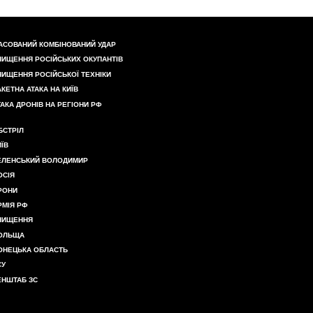
АСОВАНИЙ КОМБІНОВАНИЙ УДАР
НИЩЕННЯ РОСІЙСЬКИХ ОКУПАНТІВ
НИЩЕННЯ РОСІЙСЬКОЇ ТЕХНІКИ
АКЕТНА АТАКА НА КИЇВ
ТАКА ДРОНІВ НА РЕГІОНИ РФ
БСТРІЛ
ИЇВ
ЕЛЕНСЬКИЙ ВОЛОДИМИР
ОСІЯ
РОНИ
РМІЯ РФ
НИЩЕННЯ
ОЛЬЩА
ОНЕЦЬКА ОБЛАСТЬ
СУ
ЕНШТАБ ЗС