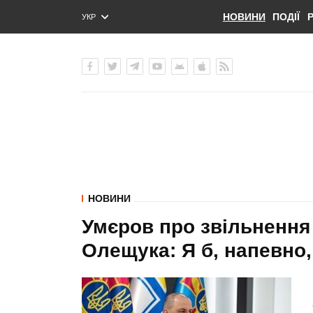
НОВИНИ
ПОДІЇ
УКР
ENG
РУС
НОВИНИ
Умєров про звільнення
Олещука: Я б, напевно,