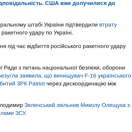
відповідальність. США вже долучилися до
еральному штабі України підтвердили
втрату
 ракетного удару по Україні.
я під час відбиття російського ракетного удару
ї Ради з питань національної безпеки, оборони
Безугла заявила, що винищувач F-16 українського
битий ЗРК Patriot
через дискоординацію між
Володимир
Зеленський звільнив Миколу Олещука з
илами ЗСУ
.