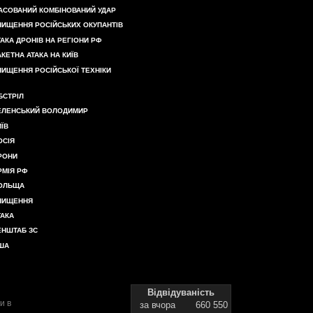
АСОВАНИЙ КОМБІНОВАНИЙ УДАР
НИЩЕННЯ РОСІЙСЬКИХ ОКУПАНТІВ
ТАКА ДРОНІВ НА РЕГІОНИ РФ
АКЕТНА АТАКА НА КИЇВ
НИЩЕННЯ РОСІЙСЬКОЇ ТЕХНІКИ
БСТРІЛ
ЕЛЕНСЬКИЙ ВОЛОДИМИР
ИЇВ
ОСІЯ
РОНИ
РМІЯ РФ
ОЛЬЩА
НИЩЕННЯ
ТАКА
ЕНШТАБ ЗС
ША
Відвідуваність
и в
за вчора
660 550