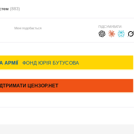
устем
(883)
ПІДСУМУВАТИ:
Мені подобається