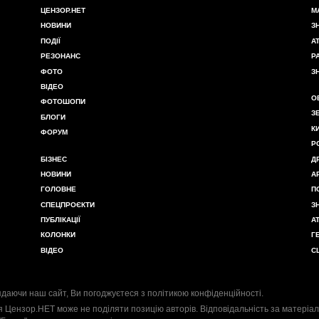
ЦЕНЗОР.НЕТ
М
НОВИНИ
З
ПОДІЇ
А
РЕЗОНАНС
Р
ФОТО
З
ВІДЕО
О
ФОТОШОПИ
З
БЛОГИ
К
ФОРУМ
Р
БІЗНЕС
Д
НОВИНИ
А
ГОЛОВНЕ
П
СПЕЦПРОЄКТИ
З
ПУБЛІКАЦІЇ
А
КОЛОНКИ
Г
ВІДЕО
С
даючи наш сайт, Ви погоджуєтеся з
політикою конфіденційності
.
я Цензор.НЕТ може не поділяти позицію авторів. Відповідальність за матеріал