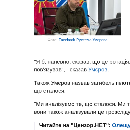
Фото:
Facebook Рустема Умєрова
"Я б, напевно, сказав, що це ротація.
пов'язував", - сказав
Умєров
.
Також Умєров назвав загибель пілота
що сталося.
"Ми аналізуємо те, що сталося. Ми 
вони також аналізували це і розсліду
Читайте на "Цензор.НЕТ":
Олещу