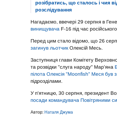
розібратись, що сталось і чия 
розслідування
Нагадаємо, ввечері 29 серпня в Ген
винищувача
F-16 під час російського
Перед цим стало відомо, що 26 серпн
загинув льотчик
Олексій Месь.
Заступниця глави Комітету Верховно
та розвідки "слуга народу" Мар'яна
пілота Олексія "Moonfish" Меся був з
підрозділами.
У п'ятницю, 30 серпня, президент 
посади командувача Повітряними с
Автор:
Наталя Джума