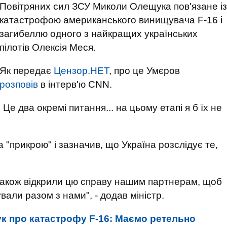
Повітряних сил ЗСУ Миколи Олещука пов'язане із
катастрофою американського винищувача F-16 і
загибеллю одного з найкращих українських
пілотів Олексія Меся.
Як передає
Цензор.НЕТ
, про це Умєров
розповів
в інтерв'ю CNN.
 Це два окремі питання... на цьому етапі я б їх не
 "прикрою" і зазначив, що Україна розслідує те,
також відкрили цю справу нашим партнерам, щоб
вали разом з нами", - додав міністр.
к про катастрофу F-16: Маємо ретельно