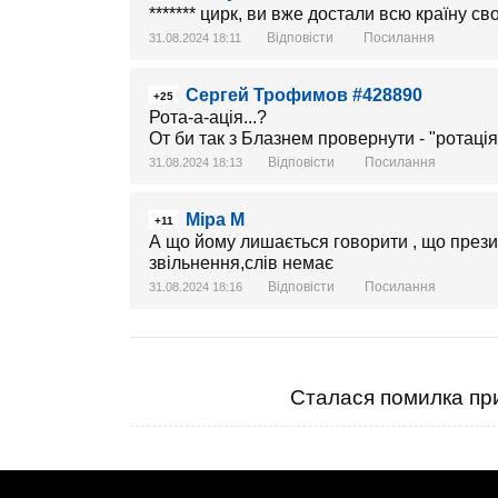
******* цирк, ви вже достали всю країну св
Відповісти
Посилання
31.08.2024 18:11
Сергей Трофимов #428890
+25
Рота-а-ація...?
От би так з Блазнем провернути - "ротація
Відповісти
Посилання
31.08.2024 18:13
Міра М
+11
А що йому лишається говорити , що презид
звільнення,слів немає
Відповісти
Посилання
31.08.2024 18:16
Сталася помилка при