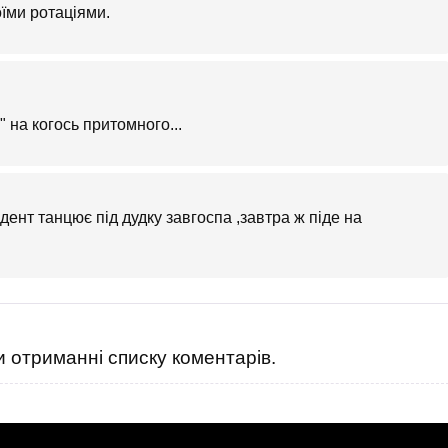
оїми ротаціями.
" на когось притомного...
ент танцює під дудку завгоспа ,завтра ж піде на
 отриманні списку коментарів.