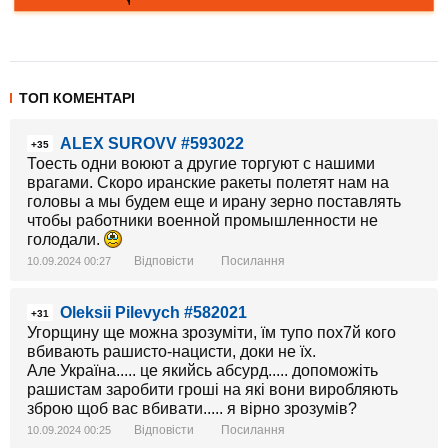
ТОП КОМЕНТАРІ
ALEX SUROVV #593022
+35
Тоесть одни воюют а другие торгуют с нашими
врагами. Скоро иранские ракеты полетят нам на
головы а мы будем еще и ирану зерно поставлять
чтобы работники военной промышленности не
голодали.
Відповісти
Посилання
10.09.2024 00:27
Oleksii Pilevych #582021
+31
Угорщину ще можна зрозуміти, їм тупо пох7й кого
вбивають рашисто-нацисти, доки не їх.
Але Україна..... це якийсь абсурд..... допоможіть
рашистам заробити гроші на які вони виробляють
зброю щоб вас вбивати..... я вірно зрозумів?
Відповісти
Посилання
10.09.2024 00:25