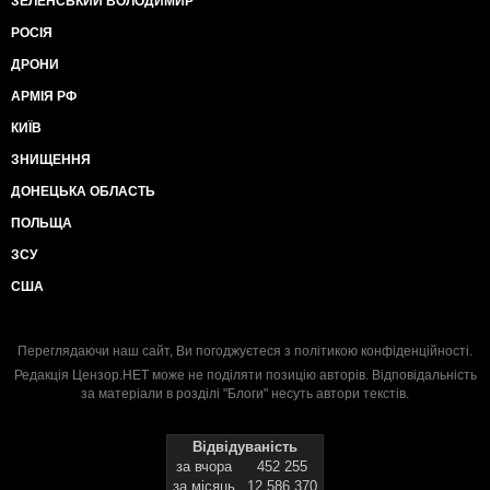
ЗЕЛЕНСЬКИЙ ВОЛОДИМИР
РОСІЯ
ДРОНИ
АРМІЯ РФ
КИЇВ
ЗНИЩЕННЯ
ДОНЕЦЬКА ОБЛАСТЬ
ПОЛЬЩА
ЗСУ
США
Переглядаючи наш сайт, Ви погоджуєтеся з
політикою конфіденційності
.
Редакція Цензор.НЕТ може не поділяти позицію авторів. Відповідальність
за матеріали в розділі "Блоги" несуть автори текстів.
Відвідуваність
за вчора
452 255
за місяць
12 586 370