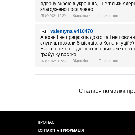
ядерну зброю в українців, і не тільки ядер
злагоджено,послідовно
Відповісти
Посилання
25.09.2024 12:29
valentyna #410470
+2
А вони і не працюють довго та і не повинн
слуги штовхали 8 місяців, а Конституції У
маєте претензії до коштів інших,але не сво
грабунку вас же
Відповісти
Посилання
25.09.2024 12:26
Сталася помилка при
ПРО НАС
КОНТАКТНА ІНФОРМАЦІЯ