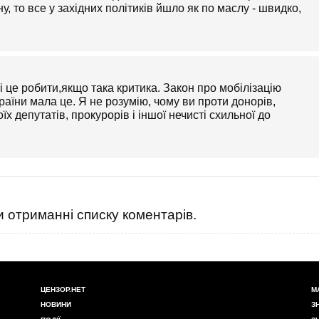
ну, то все у західних політиків йшло як по маслу - швидко,
і це робити,якщо така критика. Закон про мобілізацію
країни мала це. Я не розумію, чому ви проти донорів,
їх депутатів, прокурорів і іншої нечисті схильної до
 отриманні списку коментарів.
ЦЕНЗОР.НЕТ
М
НОВИНИ
З