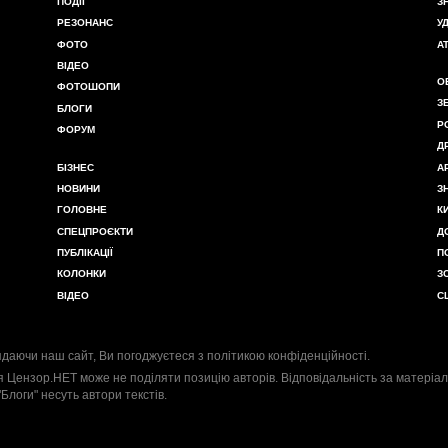
ПОДІЇ
З
РЕЗОНАНС
У
ФОТО
А
ВІДЕО
О
ФОТОШОПИ
З
БЛОГИ
Р
ФОРУМ
Д
БІЗНЕС
А
НОВИНИ
З
ГОЛОВНЕ
К
СПЕЦПРОЄКТИ
Д
ПУБЛІКАЦІЇ
П
КОЛОНКИ
З
ВІДЕО
С
даючи наш сайт, Ви погоджуєтеся з
політикою конфіденційності
.
я Цензор.НЕТ може не поділяти позицію авторів. Відповідальність за матеріал
"Блоги" несуть автори текстів.