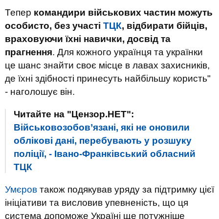
Тепер
командири військових частин можуть
особисто, без участі
ТЦК
, відбирати бійців,
враховуючи їхні навички, досвід та
прагнення
. Для кожного українця та українки
це шанс знайти своє місце в лавах захисників,
де їхні здібності принесуть найбільшу користь"
- наголошує він.
Читайте на "Цензор.НЕТ":
Військовозобов’язані, які не оновили
облікові дані, перебувають у розшуку
поліції, - Івано-Франківський обласний
ТЦК
Умєров
також подякував уряду за підтримку цієї
ініціативи та висловив упевненість, що ця
система допоможе Україні ще потужніше