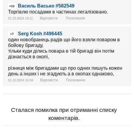
Василь Васько #582549
+12
Торгівлю посадами в частинах легалізовано.
Відповісти
Посилання
01.10.2024 15:11
Serg Kosh #496445
+7
один новобранець радів що його взяли поваром в
бойову бригаду,
тільки куди ділись повара в тій бригаді він потім
дізнається в окопі,
різниця між бригадами що про одних пишуть кожен
день а інших і не згадують а в окопах однаково,
Відповісти
Посилання
01.10.2024 15:34
Сталася помилка при отриманні списку
коментарів.