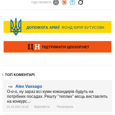
ПІДСУМУВАТИ:
ТОП КОМЕНТАРІ
Alex Vassago
+13
О-о-о, ну зараз всі куми командирів будуть на
потрібних посадах. Решту "теплих" місць виставлять
на конкурс...
Відповісти
Посилання
01.10.2024 15:16