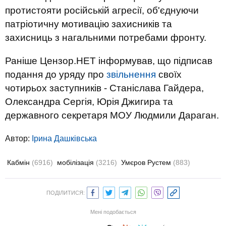
протистояти російській агресії, об'єднуючи
патріотичну мотивацію захисників та
захисниць з нагальними потребами фронту.
Раніше Цензор.НЕТ інформував, що підписав
подання до уряду про
звільнення
своїх
чотирьох заступників - Станіслава Гайдера,
Олександра Сергія, Юрія Джигира та
державного секретаря МОУ Людмили Дараган.
Автор:
Ірина Дашківська
Кабмін
(6916)
мобілізація
(3216)
Умєров Рустем
(883)
ПОДІЛИТИСЯ:
Мені подобається