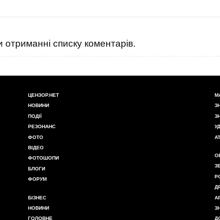
 отриманні списку коментарів.
ЦЕНЗОР.НЕТ
М
НОВИНИ
З
ПОДІЇ
З
РЕЗОНАНС
У
ФОТО
А
ВІДЕО
О
ФОТОШОПИ
З
БЛОГИ
Р
ФОРУМ
Д
БІЗНЕС
А
НОВИНИ
З
ГОЛОВНЕ
Д