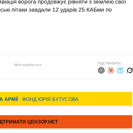
 Авіація ворога продовжує рівняти з землею свої
йські літаки завдали 12 ударів 25 КАБми по
ПІДСУМУВАТИ:
Мені подобається