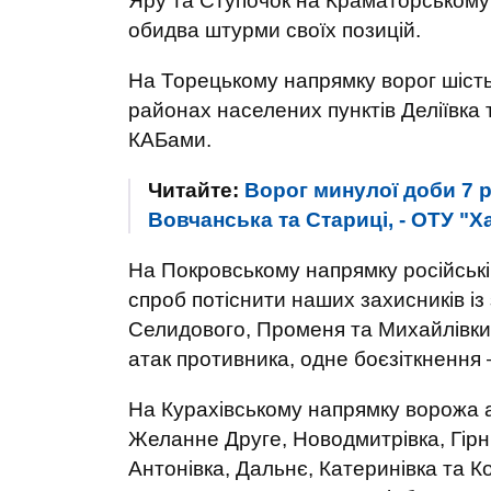
Яру та Ступочок на Краматорському 
обидва штурми своїх позицій.
На Торецькому напрямку ворог шість
районах населених пунктів Деліївка 
КАБами.
Читайте:
Ворог минулої доби 7 
Вовчанська та Стариці, - ОТУ "Х
На Покровському напрямку російські 
спроб потіснити наших захисників із
Селидового, Променя та Михайлівки
атак противника, одне боєзіткнення 
На Курахівському напрямку ворожа ар
Желанне Друге, Новодмитрівка, Гірник
Антонівка, Дальнє, Катеринівка та К