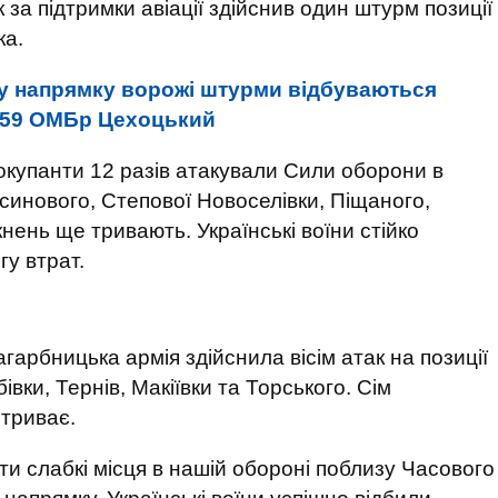
за підтримки авіації здійснив один штурм позиції
ка.
 напрямку ворожі штурми відбуваються
р 59 ОМБр Цехоцький
 окупанти 12 разів атакували Сили оборони в
синового, Степової Новоселівки, Піщаного,
ткнень ще тривають. Українські воїни стійко
у втрат.
арбницька армія здійснила вісім атак на позиції
івки, Тернів, Макіївки та Торського. Сім
 триває.
ти слабкі місця в нашій обороні поблизу Часового