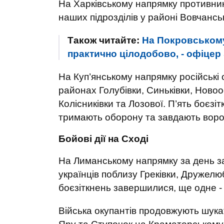
На Харківському напрямку противник 
наших підрозділів у районі Вовчансь
Також читайте:
На Покровському
практично цілодобово, - офіце
На Куп’янському напрямку російські
районах Голубівки, Синьківки, Новоо
Колісниківки та Лозової. П’ять боєзі
тримають оборону та завдають ворог
Бойові дії на Сході
На Лиманському напрямку за день заг
українців поблизу Греківки, Дружелюб
боєзіткнень завершилися, ще одне -
Війська окупантів продовжують шука