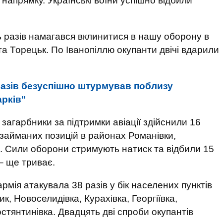
напрямку. Українські воїни успішно відбили
 разів намагався вклинитися в нашу оборону в
та Торецьк. По Іванопіллю окупанти двічі вдарили
разів безуспішно штурмував поблизу
арків"
загарбники за підтримки авіації здійснили 16
 займаних позицій в районах Романівки,
. Сили оборони стримують натиск та відбили 15
– ще триває.
мія атакувала 38 разів у бік населених пунктів
, Новоселидівка, Курахівка, Георгіївка,
остянтинівка. Двадцять дві спроби окупантів