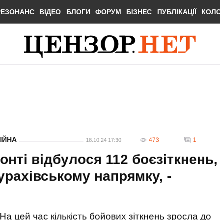
РЕЗОНАНС
ВІДЕО
БЛОГИ
ФОРУМ
БІЗНЕС
ПУБЛІКАЦІЇ
КОЛ
ІЙНА
473
1
18.10.24 17:30
онті відбулося 112 боєзіткнень,
урахівському напрямку, -
На цей час кількість бойових зіткнень зросла до