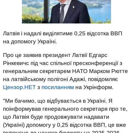
Латвія і надалі виділятиме 0,25 відсотка ВВП
на допомогу Україні.
Про це заявив президент Латвії Едгарс
Рінкевичс під час спільної пресконференції з
генеральним секретарем НАТО Марком Рютте
на латвійському полігоні Адажі, повідомляє
Цензор.НЕТ
з
посиланням
на Укрінформ.
"Ми бачимо, що відбувається в Україні. Я
поінформував генерального секретаря про те,
що Латвія буде продовжувати надавати
(Україні) допомогу у 0,25 відсотка ВВП, це вже
включено до нашого бюджету на 2025-2026