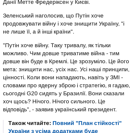
Данії Метте Фредеріксен у Києві.
Зеленський наголосив, що Путін хоче
продовжувати війну і хоче знищити Україну, "і
не лише її, а й інші країни".
"Путін хоче війну. Таку тривалу, як тільки
можливо. Чим довше триватиме війна - тим
довше він буде в Кремлі. Це зрозуміло. Це його
мета: знищити нас, усіх нас. Усі наші принципи,
цінності. Коли вони нападають, навіть у ЗМІ -
словами про ядерну зброю і стратегію, я гадаю,
сьогодні G20 сидять у Бразилії. Вони сказали
хоч щось? Нічого. Нічого сильного. Це
відповідь", - заявив український президент.
Також читайте:
Повний "План стійкості"
України з усіма додатками буде