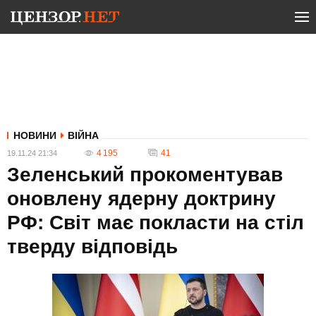
НОВИНИ
ВІЙНА
4 195
41
19.11.24 21:34
Зеленський прокоментував
оновлену ядерну доктрину
РФ: Світ має покласти на стіл
тверду відповідь