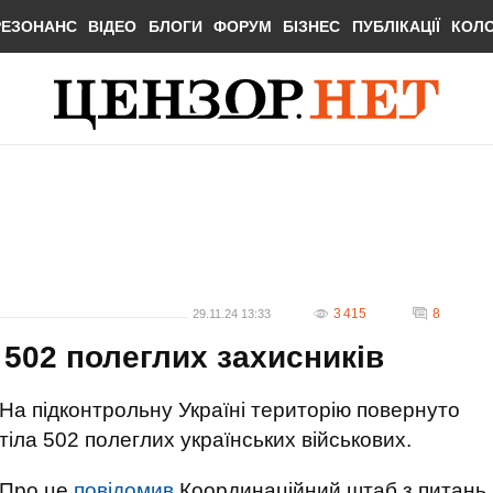
РЕЗОНАНС
ВІДЕО
БЛОГИ
ФОРУМ
БІЗНЕС
ПУБЛІКАЦІЇ
КОЛ
3 415
8
29.11.24 13:33
 502 полеглих захисників
На підконтрольну Україні територію повернуто
тіла 502 полеглих українських військових.
Про це
повідомив
Координаційний штаб з питань