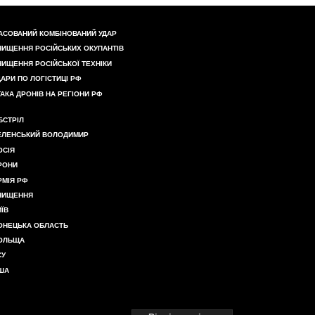
АСОВАНИЙ КОМБІНОВАНИЙ УДАР
НИЩЕННЯ РОСІЙСЬКИХ ОКУПАНТІВ
НИЩЕННЯ РОСІЙСЬКОЇ ТЕХНІКИ
ДАРИ ПО ЛОГІСТИЦІ РФ
ТАКА ДРОНІВ НА РЕГІОНИ РФ
БСТРІЛ
ЕЛЕНСЬКИЙ ВОЛОДИМИР
ОСІЯ
РОНИ
РМІЯ РФ
НИЩЕННЯ
ИЇВ
ОНЕЦЬКА ОБЛАСТЬ
ОЛЬЩА
СУ
ША