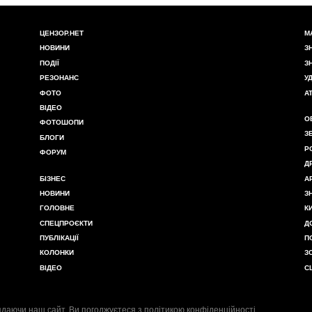
ЦЕНЗОР.НЕТ
М
НОВИНИ
З
ПОДІЇ
З
РЕЗОНАНС
У
ФОТО
А
ВІДЕО
О
ФОТОШОПИ
З
БЛОГИ
Р
ФОРУМ
Д
БІЗНЕС
А
НОВИНИ
З
ГОЛОВНЕ
К
СПЕЦПРОЄКТИ
Д
ПУБЛІКАЦІЇ
П
КОЛОНКИ
З
ВІДЕО
С
даючи наш сайт, Ви погоджуєтеся з
політикою конфіденційності
.