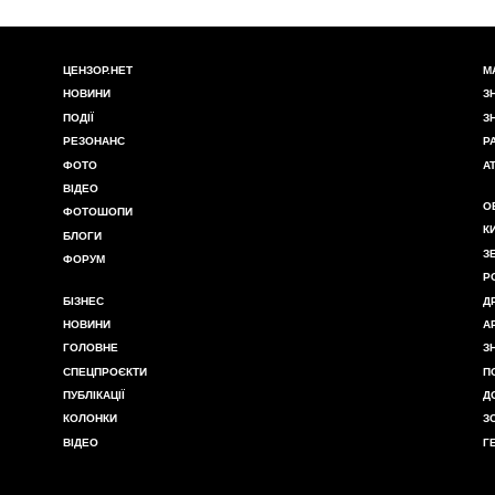
ЦЕНЗОР.НЕТ
М
НОВИНИ
З
ПОДІЇ
З
РЕЗОНАНС
Р
ФОТО
А
ВІДЕО
О
ФОТОШОПИ
К
БЛОГИ
З
ФОРУМ
Р
БІЗНЕС
Д
НОВИНИ
А
ГОЛОВНЕ
З
СПЕЦПРОЄКТИ
П
ПУБЛІКАЦІЇ
Д
КОЛОНКИ
З
ВІДЕО
Г