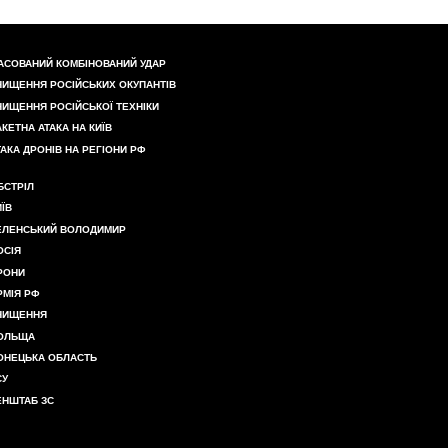
АСОВАНИЙ КОМБІНОВАНИЙ УДАР
НИЩЕННЯ РОСІЙСЬКИХ ОКУПАНТІВ
НИЩЕННЯ РОСІЙСЬКОЇ ТЕХНІКИ
АКЕТНА АТАКА НА КИЇВ
ТАКА ДРОНІВ НА РЕГІОНИ РФ
БСТРІЛ
ИЇВ
ЕЛЕНСЬКИЙ ВОЛОДИМИР
ОСІЯ
РОНИ
РМІЯ РФ
НИЩЕННЯ
ОЛЬЩА
ОНЕЦЬКА ОБЛАСТЬ
СУ
ЕНШТАБ ЗС