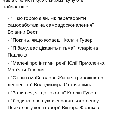
найчастіше:
"Тією горою є ви. Як перетворити
самосаботаж на самовдосконалення"
Бріанни Вест
"Покинь, якщо кохаєш" Коллін Гувер
"Я бачу, вас цікавить пітьма" Ілларіона
Павлюка
"Малечі про інтимні речі" Юлії Ярмоленко,
Марʼяни Гілевич
"Стіни в моїй голові. Жити з тривожністю і
депресією" Володимира Станчишина
"Залишся, якщо кохаєш" Коллін Гувер
"Людина в пошуках справжнього сенсу.
Психолог у концтаборі" Вiктора Франкла