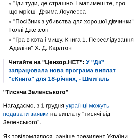
"Іди туди, де страшно. І матимеш те, про
що мрієш" Джима Лоулесса
"Посібник з убивства для хорошої дівчинки"
Голлі Джексон
"Гра в кота і мишу. Книга 1. Переслідування
Аделіни" Х. Д. Карлтон
Читайте на "Цензор.НЕТ":
У "Дії"
запрацювала нова програма виплат
"єКнига" для 18-річних, - Шмигаль
"Тисяча Зеленського"
Нагадаємо, з 1 грудня
українці можуть
подавати заявки
на виплату "тисячі від
Зеленського".
Як повідомлялося, раніше президент України