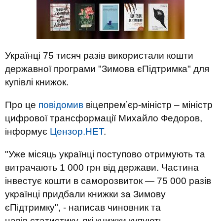
Українці 75 тисяч разів використали кошти
державної програми "Зимова єПідтримка" для
купівлі книжок.
Про це
повідомив
віцепремʼєр-міністр – міністр
цифрової трансформації Михайло Федоров,
інформує
Цензор.НЕТ
.
"Уже місяць українці поступово отримують та
витрачають 1 000 грн від держави. Частина
інвестує кошти в саморозвиток — 75 000 разів
українці придбали книжки за Зимову
єПідтримку", - написав чиновник та
навів статистику, які книжки купують