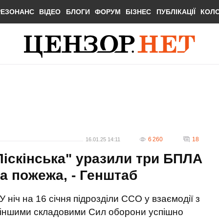
РЕЗОНАНС
ВІДЕО
БЛОГИ
ФОРУМ
БІЗНЕС
ПУБЛІКАЦІЇ
КОЛ
6 260
18
16.01.25 14:11
Ліскінська" уразили три БПЛА
а пожежа, - Генштаб
У ніч на 16 січня підрозділи ССО у взаємодії з
іншими складовими Сил оборони успішно