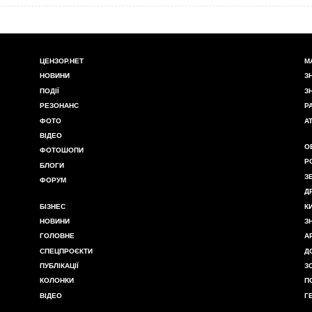
ЦЕНЗОР.НЕТ
М
НОВИНИ
З
ПОДІЇ
З
РЕЗОНАНС
Р
ФОТО
А
ВІДЕО
О
ФОТОШОПИ
Р
БЛОГИ
З
ФОРУМ
Д
БІЗНЕС
К
НОВИНИ
З
ГОЛОВНЕ
А
СПЕЦПРОЄКТИ
Д
ПУБЛІКАЦІЇ
З
КОЛОНКИ
П
ВІДЕО
Г