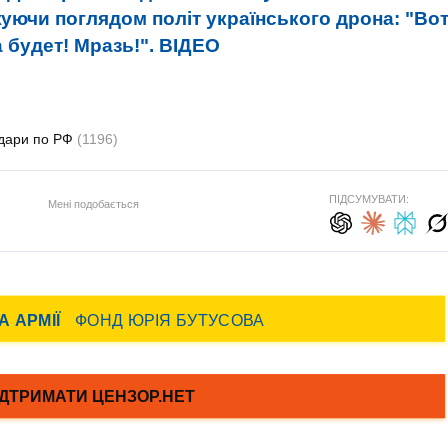
уючи поглядом політ українського дрона: "Во
а будет! Мразь!". ВIДЕО
дари по РФ
(1196)
ПІДСУМУВАТИ:
Мені подобається