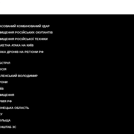
АСОВАНИЙ КОМБІНОВАНИЙ УДАР
НИЩЕННЯ РОСІЙСЬКИХ ОКУПАНТІВ
НИЩЕННЯ РОСІЙСЬКОЇ ТЕХНІКИ
АКЕТНА АТАКА НА КИЇВ
ТАКА ДРОНІВ НА РЕГІОНИ РФ
БСТРІЛ
ОСІЯ
ЕЛЕНСЬКИЙ ВОЛОДИМИР
РОНИ
ИЇВ
НИЩЕННЯ
РМІЯ РФ
ОНЕЦЬКА ОБЛАСТЬ
СУ
ОЛЬЩА
ЕНШТАБ ЗС