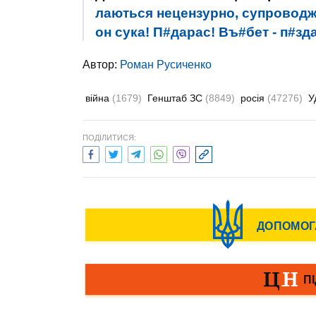
лаються нецензурно, супроводж
он сука! П#дарас! Въ#бет - п#зд
Автор:
Роман Русиченко
війна
(1679)
Генштаб ЗС
(8849)
росія
(47276)
У
ПОДІЛИТИСЯ: