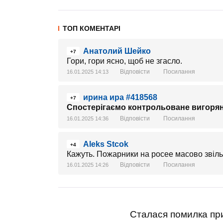
ТОП КОМЕНТАРІ
Анатолий Шейко
+7
Гори, гори ясно, щоб не згасло.
Відповісти
Посилання
16.01.2025 14:13
ирина ира #418568
+7
Спостерігаємо контрольоване вигорян
Відповісти
Посилання
16.01.2025 14:36
Aleks Stcok
+4
Кажуть. Пожарники на росее масово звіль
Відповісти
Посилання
16.01.2025 14:26
Сталася помилка при