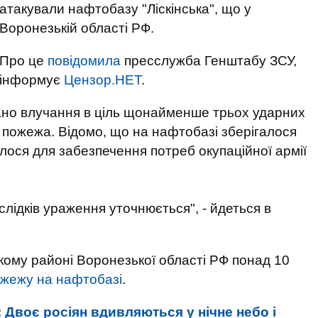
атакували нафтобазу "Ліскінська", що у
Воронезькій області РФ.
Про це
повідомила
пресслужба Генштабу ЗСУ,
інформує
Цензор.НЕТ
.
ано влучання в ціль щонайменше трьох ударних
 пожежа. Відомо, що на нафтобазі зберігалося
лося для забезпечення потреб окупаційної армії
лідків ураження уточнюється", - йдеться в
ькому районі Воронезької області РФ понад 10
ожежу на нафтобазі
.
:
Двоє росіян вдивляються у нічне небо і