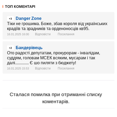
ТОП КОМЕНТАРІ
Danger Zone
+3
Тіки не грошима. Боже, збав короля від українських
крадіїв та зрадників та орденоносців кв95.
Відповісти
Посилання
16.01.2025 16:00
Бандерівець
+2
Ото радості депутатам, прокурорам - інвалідам,
суддям, головам МСЕК всяким, мусарам і так
далі............. Є шо пиляти з бюджету!
Відповісти
Посилання
16.01.2025 15:53
Сталася помилка при отриманні списку
коментарів.