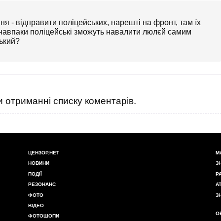
 - відправити поліцейських, нарешті на фронт, там їх
, навпаки поліцейські зможуть навалити люлєй самим
ський?
 отриманні списку коментарів.
ЦЕНЗОР.НЕТ
М
НОВИНИ
З
ПОДІЇ
Р
РЕЗОНАНС
А
ФОТО
З
ВІДЕО
О
ФОТОШОПИ