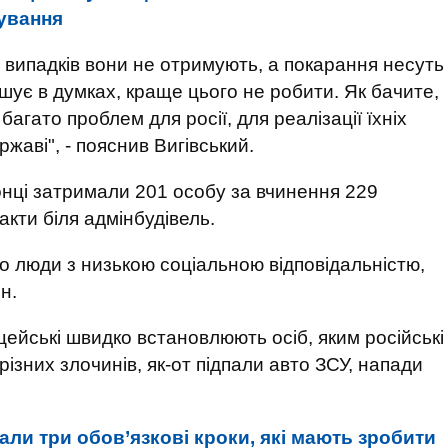
ування
ті випадків вони не отримують, а покарання несуть
шує в думках, краще цього не робити. Як бачите,
гато проблем для росії, для реалізації їхніх
ржаві", - пояснив Вигівський.
нці затримали 201 особу за вчинення 229
ракти біля адмінбудівель.
бо люди з низькою соціальною відповідальністю,
н.
цейські швидко встановлюють осіб, яким російські
зних злочинів, як-от підпали авто ЗСУ, напади
вали три обов’язкові кроки, які мають зробити