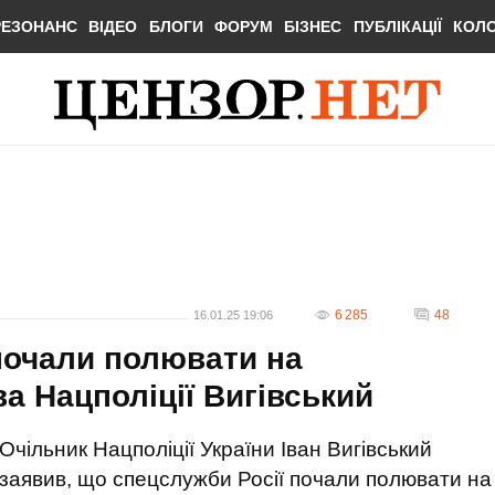
РЕЗОНАНС
ВІДЕО
БЛОГИ
ФОРУМ
БІЗНЕС
ПУБЛІКАЦІЇ
КОЛ
6 285
48
16.01.25 19:06
почали полювати на
ва Нацполіції Вигівський
Очільник Нацполіції України Іван Вигівський
заявив, що спецслужби Росії почали полювати на