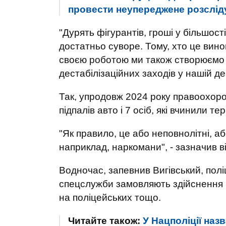
провести неупереджене розслід
"Дурять фігурантів, гроші у більшос
достатньо суворе. Тому, хто це вино
своєю роботою ми також створюємо ба
дестабілізаційних заходів у нашій де
Так, упродовж 2024 року правоохоро
підпалів авто і 7 осіб, які вчинили те
"Як правило, це або неповнолітні, а
наприклад, наркомани", - зазначив ві
Водночас, запевнив Вигівський, полі
спецслужби замовляють здійснення рі
на поліцейських тощо.
Читайте також:
У Нацполіції наз