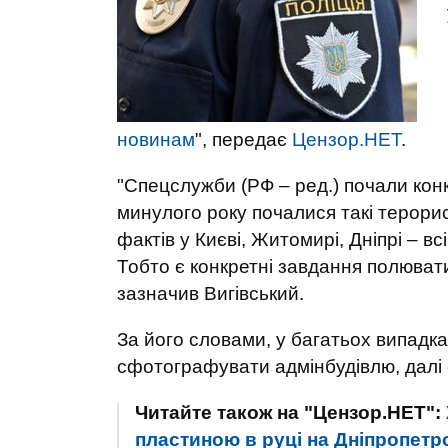
новинам
", передає
Цензор.НЕТ
.
"Спецслужби (РФ – ред.) почали кон
минулого року почалися такі терорис
фактів у Києві, Житомирі, Дніпрі – вс
Тобто є конкретні завдання полювати
зазначив Вигівський.
За його словами, у багатьох випадка
сфотографувати адмінбудівлю, далі с
Читайте також на "Цензор.НЕТ":
пластиною в руці на Дніпропетр