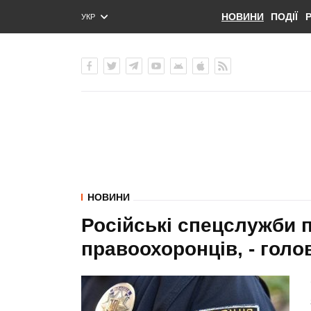
НОВИНИ
ПОДІЇ
УКР
ENG
РУС
НОВИНИ
Російські спецслужби 
правоохоронців, - голо