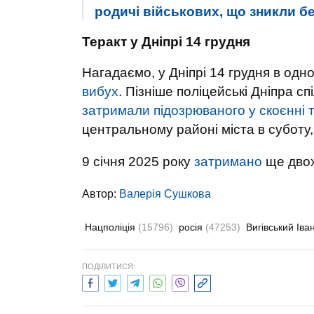
родичі військових, що зникли б
Теракт у Дніпрі 14 грудня
Нагадаємо, у Дніпрі 14 грудня в од
вибух
. Пізніше поліцейські Дніпра с
затримали підозрюваного у скоєнні 
центральному районі міста в суботу,
9 січня 2025 року
затримано
ще двох 
Автор:
Валерiя Сушкова
Нацполіція
(15796)
росія
(47253)
Вигівський Іва
ПОДІЛИТИСЯ: