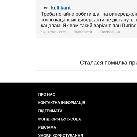
kelt kant
+22
Треба негайно робити шаг на випередження
точно кацапські диверсанти не дістануть
кацапам. Як вам такий варіант, пан Вигів
Відповісти
Посилання
16.01.2025 19:21
Сталася помилка при
ПРО НАС
КОНТАКТНА ІНФОРМАЦІЯ
ПІДТРИМАТИ
ФОНД ЮРІЯ БУТУСОВА
РЕКЛАМА
УМОВИ КОРИСТУВАННЯ