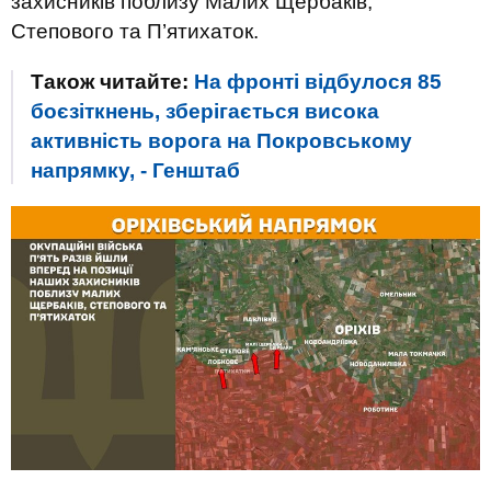
захисників поблизу Малих Щербаків,
Степового та П’ятихаток.
Також читайте:
На фронті відбулося 85
боєзіткнень, зберігається висока
активність ворога на Покровському
напрямку, - Генштаб