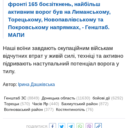
фронті 165 боєзіткнень, найбільш
активним ворог був на Лиманському,
Торецькому, Новопавлівському та
Покровському напрямках, - Генштаб.
МАПИ
Наші воїни завдають окупаційним військам
відчутних втрат у живій силі, техніці та активно
підривають наступальний потенціал ворога у
тилу.
Автор:
Ірина Дашківська
Генштаб ЗС
(8849)
Донецька область
(11630)
бойові дії
(6292)
Торецьк
(570)
Часів Яр
(440)
Бахмутський район
(872)
Волноваський район
(377)
Костянтинопіль
(76)
ПОДІЛИТИСЯ: