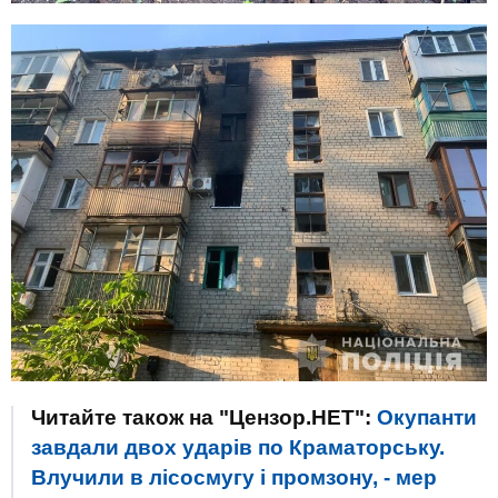
Читайте також на "Цензор.НЕТ":
Окупанти
завдали двох ударів по Краматорську.
Влучили в лісосмугу і промзону, - мер