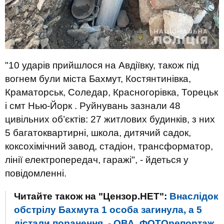
"10 ударів прийшлося на Авдіївку, також під
вогнем були міста Бахмут, Костянтинівка,
Краматорськ, Соледар, Красногорівка, Торецьк
і смт Нью-Йорк . Руйнувань зазнали 48
цивільних об’єктів: 27 житлових будинків, з них
5 багатоквартирні, школа, дитячий садок,
коксохімічний завод, стадіон, трансформатор,
лінії електропередач, гаражі", - йдеться у
повідомленні.
Читайте також на "Цензор.НЕТ":
Внаслідок
обстрілу Бахмута 1 особа загинула, а 5
дістали поранення, - ОВА. ФОТОрепортаж