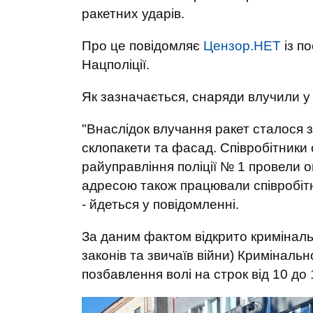
ракетних ударів.
Про це повідомляє
Цензор.НЕТ
із п
Нацполіції.
Як зазначається, снаряди влучили у 
"Внаслідок влучання ракет сталося 
склопакети та фасад. Співробітники 
райуправління поліції № 1 провели ог
адресою також працювали співробіт
- йдеться у повідомленні.
За даним фактом відкрито криміналь
законів та звичаїв війни) Кримінальн
позбавлення волі на строк від 10 до 