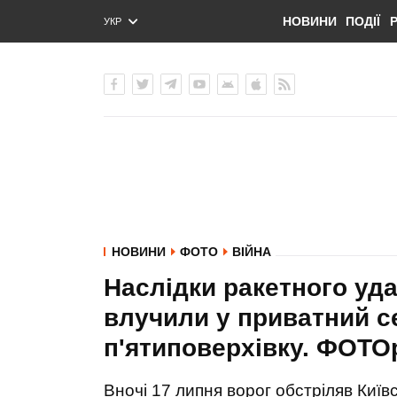
НОВИНИ
ПОДІЇ
УКР
ENG
РУС
НОВИНИ
ФОТО
ВІЙНА
Наслідки ракетного уд
влучили у приватний с
п'ятиповерхівку. ФОТ
Вночі 17 липня ворог обстріляв Київ