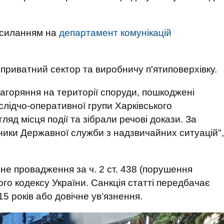
осиланням на
департамент комунікацій
приватний сектор та виробничу п'ятиповерхівку.
загоряння на території споруди, пошкоджені
слідчо-оперативної групи Харківського
ляд місця події та зібрали речові докази. За
ники Державної служби з надзвичайних ситуацій",
не провадження за ч. 2 ст. 438 (порушення
ого кодексу України. Санкція статті передбачає
15 років або довічне ув’язнення.