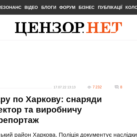
РЕЗОНАНС
ВІДЕО
БЛОГИ
ФОРУМ
БІЗНЕС
ПУБЛІКАЦІЇ
КОЛ
7 232
8
17.07.22 13:13
ару по Харкову: снаряди
ектор та виробничу
Орепортаж
ський район Харкова. Поліція документує наслідки