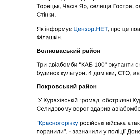
Торецьк, Часів Яр, селища Гостре, с
Стінки.
Як інформує
Цензор.НЕТ
, про це п
Філашкін.
Волноваський район
Три авіабомби "КАБ-100" окупанти 
будинок культури, 4 домівки, СТО, ав
Покровський район
У Курахівській громаді обстріляні Ку
Селидовому ворог вдарив авіабомб
"
Красногорівку
російські війська ата
поранили", - зазначили у поліції Дон