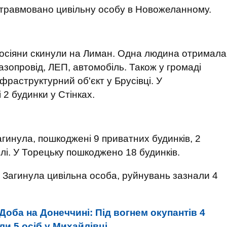
 травмовано цивільну особу в Новожеланному.
осіяни скинули на Лиман. Одна людина отримала
азопровід, ЛЕП, автомобіль. Також у громаді
фраструктурний об'єкт у Брусівці. У
 2 будинки у Стінках.
гинула, пошкоджені 9 приватних будинків, 2
влі. У Торецьку пошкоджено 18 будинків.
. Загинула цивільна особа, руйнувань зазнали 4
Доба на Донеччині: Під вогнем окупантів 4
ли 5 осіб у Михайлівці