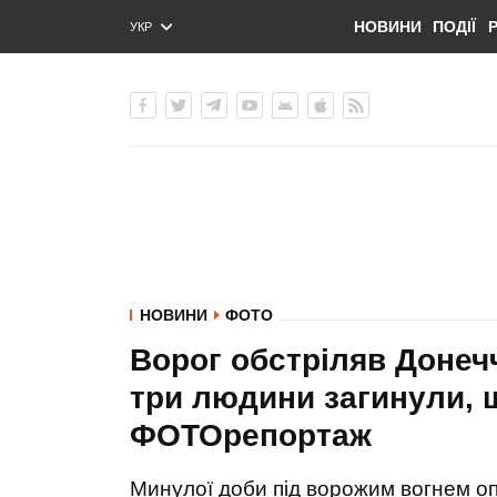
НОВИНИ
ПОДІЇ
УКР
ENG
РУС
НОВИНИ
ФОТО
Ворог обстріляв Донечч
три людини загинули, 
ФОТОрепортаж
Минулої доби під ворожим вогнем о