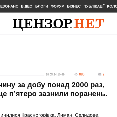
РЕЗОНАНС
ВІДЕО
БЛОГИ
ФОРУМ
БІЗНЕС
ПУБЛІКАЦІЇ
КОЛ
885
2
18.05.24 10:49
ину за добу понад 2000 раз,
ще п’ятеро зазнили поранень.
пинилися Красногорівка, Лиман, Селидове,