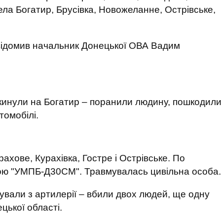
ела Богатир, Брусівка, Новожеланне, Острівське,
овідомив начальник Донецької ОВА Вадим
скинули на Богатир – поранили людину, пошкодил
томобілі.
рахове, Курахівка, Гостре і Острівське. По
ою "УМПБ-Д30СМ". Травмувалась цивільна особа.
кували з артилерії – вбили двох людей, ще одну
ецької області.