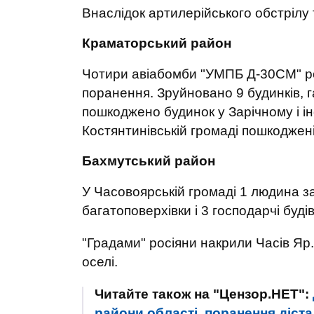
Внаслідок артилерійського обстрілу
Краматорський район
Чотири авіабомби "УМПБ Д-30СМ" р
поранення. Зруйновано 9 будинків, г
пошкоджено будинок у Зарічному і ін
Костянтинівській громаді пошкоджені
Бахмутський район
У Часовоярській громаді 1 людина за
багатоповерхівки і 3 господарчі буді
"Градами" росіяни накрили Часів Яр
оселі.
Читайте також на "Цензор.НЕТ":
райони області, поранення діста