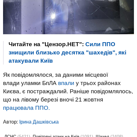
Читайте на "Цензор.НЕТ":
Сили ППО
знищили близько десятка "шахедів", які
атакували Київ
Як повідомлялося, за даними місцевої
влади уламки БпЛА
впали
у трьох районах
Києва, є постраждалий. Раніше повідомлялось,
що на лівому березі вночі 21 жовтня
працювала ППО.
Автор:
Ірина Дашківська
ДСНС
(5421)
Повітряні атаки на Київ
(1091)
Шахед
(2408)