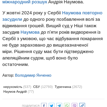
міжнародний розшук
Андрія Наумова.
У жовтні 2024 року у Сербії
Наумова повторно
засудили
до одного року позбавлення волі за
відмивання грошей. Вищий суд у Ніші також
засудив
Наумова
до пʼяти років видворення із
Сербії з умовою, що час відбування покарання
не буде зараховано до вищезазначеної
міри. Рішення суду має бути підтверджено
апеляційним судом, щоб воно було
остаточним.
Автор:
Володимир Янченко
нерухомість
(537)
СБУ
(12793)
Туреччина
(2672)
Наумов Андрій
(77)
ПОДІЛИТИСЯ: