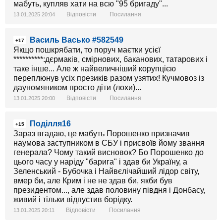
мабуть, купляв хати на всю "95 бригаду"...
Відповісти
Посилання
13.01.2025 20:04
Василь Васько #582549
+17
Якщо пошкрябати, то поруч маєтки усієї
**********:дєрмаків, смірнових, баканових, татарових і
таке інше... Але ж найвеличніший корупцією
переплюнув усіх презиків разом узятих! Кучмовоз із
дауномяником просто діти (лохи)...
Відповісти
Посилання
13.01.2025 20:00
Поділля16
+15
Зараз вгадаю, це мабуть Порошенко призначив
наумова заступником в СБУ і присвоїв йому звання
генерала? Чому такий висновок? Бо Порошенко до
цього часу у наріду "барига" і здав би Україну, а
Зеленський - Бубочка і Найвєлічайший лідор світу,
вмер би, але Крим і не не здав би, якби був
президентом..., але здав половину півдня і Донбасу,
живий і тільки відпустив борідку.
Відповісти
Посилання
13.01.2025 20:11