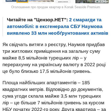
Оголошення про продаж квартир в Konak Seaside Premium
Читайте на "Цензор.НЕТ":
2 смарагди та
автомобілі: в ексгенерала СБУ Наумова
виявлено 33 млн необґрунтованих активів
Як свідчать витяги з реєстру, Наумов придбав
три житлових приміщення на загальну суму
майже 8,5 мільйонів турецьких лір – у
перерахунку на українську валюту в 2022 році
це було близько 17,5 мільйонів гривень.
Площа найбільших апартаментів – 185
квадратних метрів. Відповідно до документів,
сума угоди склала майже 3,5 млн турецьких
лір – це більше 7 мільйонів гривень за курсом
НБУ початку 2022-го року. Друга квартира – за