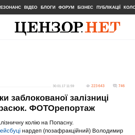
РЕЗОНАНС
ВІДЕО
БЛОГИ
ФОРУМ
БІЗНЕС
ПУБЛІКАЦІЇ
КОЛ
223 643
746
30.01.17 11:59
ки заблокованої залізниці
арасюк. ФОТОрепортаж
лізничну колію на Попасну.
ейсбуці
нардеп (позафракційний) Володимир