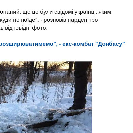
онаний, що це були свідомі українці, яким
куди не поїде", - розповів нардеп про
в відповідні фото.
розширюватимемо", - екс-комбат "Донбасу"