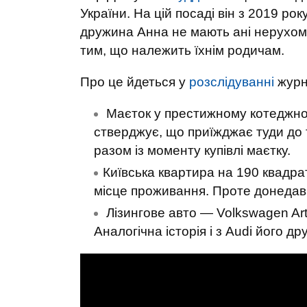
України. На цій посаді він з 2019 рок
дружина Анна не мають ані нерухомос
тим, що належить їхнім родичам.
Про це йдеться у
розслідуванні
журна
Маєток у престижному котеджном
стверджує, що приїжджає туди до 
разом із моменту купівлі маєтку.
Київська квартира на 190 квадрат
місце проживання. Проте донедав
Лізингове авто — Volkswagen A
Аналогічна історія і з Audi його 