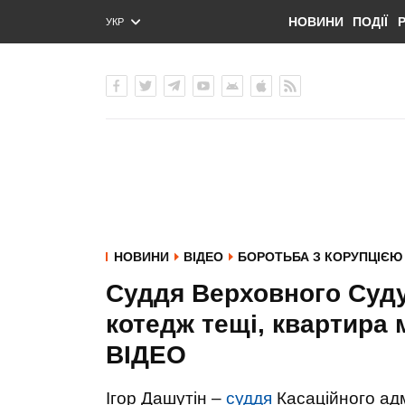
НОВИНИ
ПОДІЇ
УКР
ENG
РУС
НОВИНИ
ВІДЕО
БОРОТЬБА З КОРУПЦІЄЮ
Суддя Верховного Суду
котедж тещі, квартира м
ВIДЕО
Ігор Дашутін –
суддя
Касаційного адм