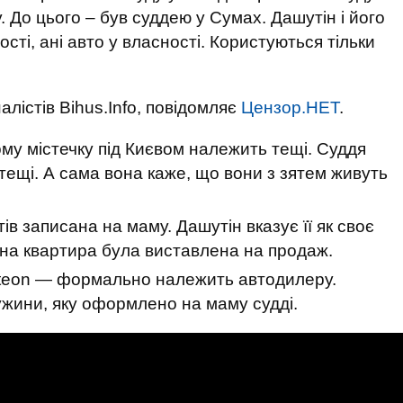
у. До цього – був суддею у Сумах. Дашутін і його
ті, ані авто у власності. Користуються тільки
лістів Bihus.Info, повідомляє
Цензор.НЕТ
.
у містечку під Києвом належить тещі. Суддя
тещі. А сама вона каже, що вони з зятем живуть
ів записана на маму. Дашутін вказує її як своє
на квартира була виставлена на продаж.
rteon — формально належить автодилеру.
дружини, яку оформлено на маму судді.