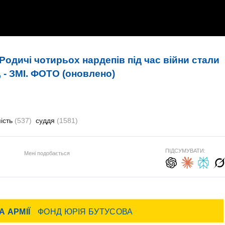
Родичі чотирьох нардепів під час війни стали
 - ЗМІ. ФОТО (оновлено)
ість
(537)
суддя
(1581)
ПІДСУМУВАТИ:
Мені подобається