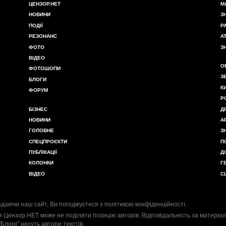
ЦЕНЗОР.НЕТ
М
НОВИНИ
З
ПОДІЇ
Р
РЕЗОНАНС
А
ФОТО
З
ВІДЕО
О
ФОТОШОПИ
З
БЛОГИ
К
ФОРУМ
Р
БІЗНЕС
Д
НОВИНИ
А
ГОЛОВНЕ
З
СПЕЦПРОЄКТИ
П
ПУБЛІКАЦІЇ
Д
КОЛОНКИ
Г
ВІДЕО
С
даючи наш сайт, Ви погоджуєтеся з
політикою конфіденційності
.
я Цензор.НЕТ може не поділяти позицію авторів. Відповідальність за матеріал
"Блоги" несуть автори текстів.