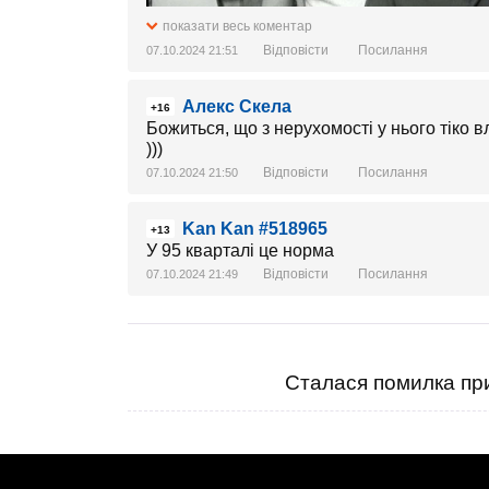
показати весь коментар
Відповісти
Посилання
07.10.2024 21:51
Алекс Скела
+16
Божиться, що з нерухомості у нього тіко в
)))
Відповісти
Посилання
07.10.2024 21:50
Kan Kan #518965
+13
У 95 кварталі це норма
Відповісти
Посилання
07.10.2024 21:49
Сталася помилка при