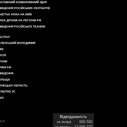
АСОВАНИЙ КОМБІНОВАНИЙ УДАР
НИЩЕННЯ РОСІЙСЬКИХ ОКУПАНТІВ
АКЕТНА АТАКА НА КИЇВ
ТАКА ДРОНІВ НА РЕГІОНИ РФ
НИЩЕННЯ РОСІЙСЬКОЇ ТЕХНІКИ
БСТРІЛ
ЕЛЕНСЬКИЙ ВОЛОДИМИР
ИЇВ
ОСІЯ
РОНИ
РМІЯ РФ
НИЩЕННЯ
ОЛЬЩА
ОНЕЦЬКА ОБЛАСТЬ
ЕНШТАБ ЗС
ША
Відвідуваність
и в
за вчора
660 550
за місяць
12 586 370