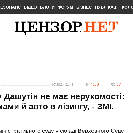
РЕЗОНАНС
ВІДЕО
БЛОГИ
ФОРУМ
БІЗНЕС
ПУБЛІКАЦІЇ
КОЛ
7 279
57
07.10.24 21:48
 Дашутін не має нерухомості:
ами й авто в лізингу, - ЗМІ.
іністративного суду у складі Верховного Суду