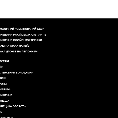
АСОВАНИЙ КОМБІНОВАНИЙ УДАР
НИЩЕННЯ РОСІЙСЬКИХ ОКУПАНТІВ
НИЩЕННЯ РОСІЙСЬКОЇ ТЕХНІКИ
АКЕТНА АТАКА НА КИЇВ
ТАКА ДРОНІВ НА РЕГІОНИ РФ
БСТРІЛ
ИЇВ
ЕЛЕНСЬКИЙ ВОЛОДИМИР
ОСІЯ
РОНИ
РМІЯ РФ
НИЩЕННЯ
ОЛЬЩА
ОНЕЦЬКА ОБЛАСТЬ
СУ
ЕНШТАБ ЗС