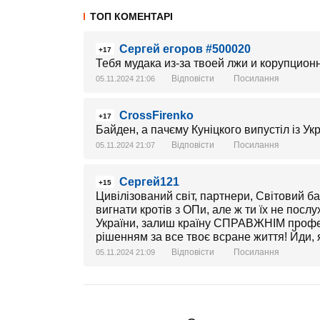
ТОП КОМЕНТАРІ
Сергей егоров #500020
+17
Тебя мудака из-за твоей лжи и корупцион
Відповісти
Посилання
05.11.2024 21:06
CrossFirenko
+17
Байден, а пачєму Куніцкого випустіл із Укр
Відповісти
Посилання
05.11.2024 21:07
Сергей121
+15
Цивілізований світ, партнери, Світовий ба
вигнати кротів з ОПи, але ж ти їх не посл
України, залиш країну СПРАВЖНІМ профес
рішенням за все твоє всране життя! Йди,
Відповісти
Посилання
05.11.2024 21:09