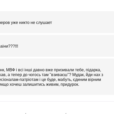
неров уже никто не слушает
аіни???!!!
нк, МВФ і всі інші давно вже призивали тебе, підарка,
ухав, а тепер до чогось там "взиваєш"? Мудак, йди нах з
іоналам-патріотам і це буде, мабуть, єдиним вірним
 якщо хочеш залишитись живим, придурок.