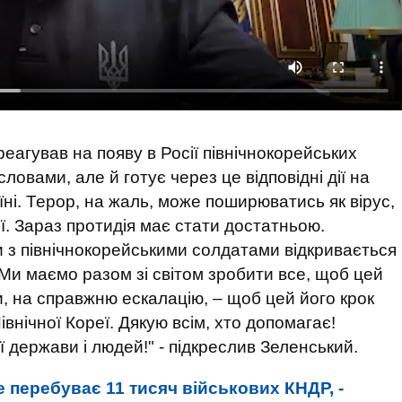
дреагував на появу в Росії північнокорейських
 словами, але й готує через це відповідні дії на
їні. Терор, на жаль, може поширюватись як вірус,
ії. Зараз протидія має стати достатньою.
з північнокорейськими солдатами відкривається
. Ми маємо разом зі світом зробити все, щоб цей
и, на справжню ескалацію, – щоб цей його крок
івнічної Кореї. Дякую всім, хто допомагає!
 держави і людей!" - підкреслив Зеленський.
е перебуває 11 тисяч військових КНДР, -