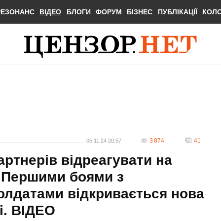
РЕЗОНАНС
ВІДЕО
БЛОГИ
ФОРУМ
БІЗНЕС
ПУБЛІКАЦІЇ
КОЛ
3 874
41
05.11.24 20:57
артнерів відреагувати на
 Першими боями з
олдатами відкривається нова
і. ВIДЕО