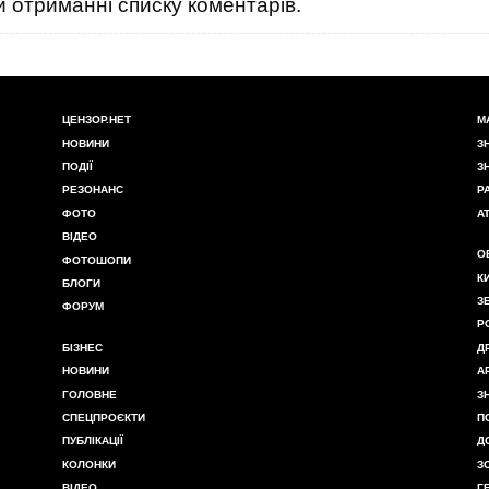
 отриманні списку коментарів.
ЦЕНЗОР.НЕТ
М
НОВИНИ
З
ПОДІЇ
З
РЕЗОНАНС
Р
ФОТО
А
ВІДЕО
О
ФОТОШОПИ
К
БЛОГИ
З
ФОРУМ
Р
БІЗНЕС
Д
НОВИНИ
А
ГОЛОВНЕ
З
СПЕЦПРОЄКТИ
П
ПУБЛІКАЦІЇ
Д
КОЛОНКИ
З
ВІДЕО
Г