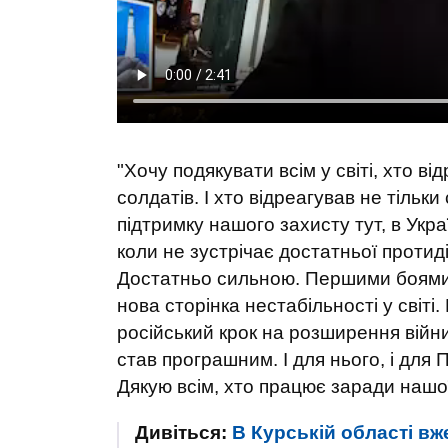
"Хочу подякувати всім у світі, хто ві
солдатів. І хто відреагував не тільки
підтримку нашого захисту тут, в Укра
коли не зустрічає достатньої протид
Достатньо сильною. Першими боями 
нова сторінка нестабільності у світі
російський крок на розширення війн
став програшним. І для нього, і для П
Дякую всім, хто працює заради нашої
Дивіться:
В Курській області вж