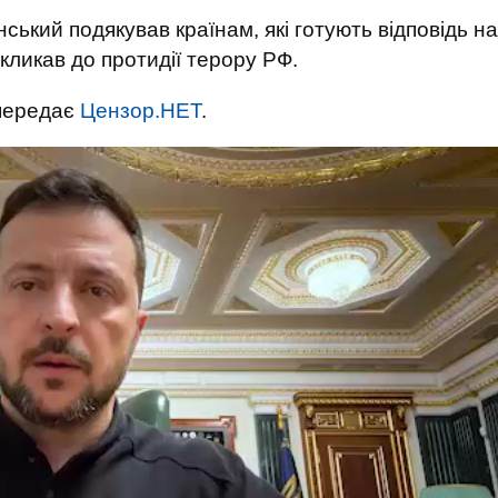
ький подякував країнам, які готують відповідь на
акликав до протидії терору РФ.
 передає
Цензор.НЕТ
.