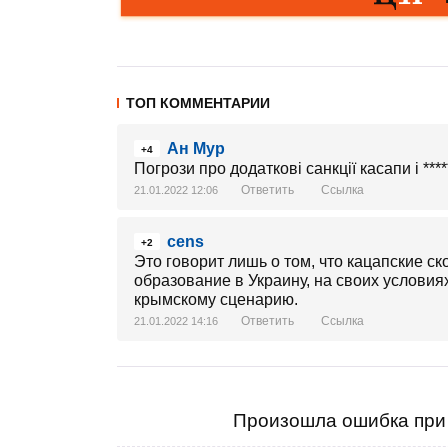
ТОП КОММЕНТАРИИ
Ан Мур
+4
Погрози про додаткові санкції касапи і ***
Ответить
Ссылка
21.01.2022 12:06
cens
+2
Это говорит лишь о том, что кацапские с
образование в Украину, на своих условиях.
крымскому сценарию.
Ответить
Ссылка
21.01.2022 14:16
Произошла ошибка при 