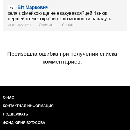
Віт Маркович
+9
зеля з сімейкою ще не евакувався?цей гівнюк
першей втече з країни якщо московіти нападуть-
Ответить
Ссылка
21.01.2022 17:03
Произошла ошибка при получении списка
комментариев.
О НАС
КОНТАКТНАЯ ИНФОРМАЦИЯ
ПОДДЕРЖАТЬ
ФОНД ЮРИЯ БУТУСОВА