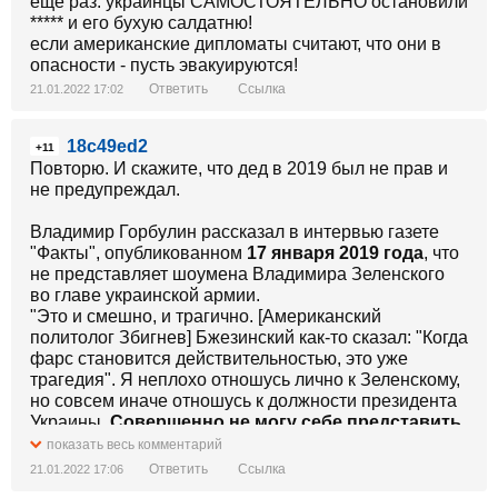
еще раз: украинцы САМОСТОЯТЕЛЬНО остановили
***** и его бухую салдатню!
если американские дипломаты считают, что они в
опасности - пусть эвакуируются!
Ответить
Ссылка
21.01.2022 17:02
18c49ed2
+11
Повторю. И скажите, что дед в 2019 был не прав и
не предупреждал.
Владимир Горбулин рассказал в интервью газете
"Факты", опубликованном
17 января 2019 года
, что
не представляет шоумена Владимира Зеленского
во главе украинской армии.
"Это и смешно, и трагично. [Американский
политолог Збигнев] Бжезинский как-то сказал: "Когда
фарс становится действительностью, это уже
трагедия". Я неплохо отношусь лично к Зеленскому,
но совсем иначе отношусь к должности президента
Украины.
Совершенно не могу себе представить
Зеленского во главе армии. Может, как первого
показать весь комментарий
уходящего с поля боя…
" - отметил он.
Ответить
Ссылка
21.01.2022 17:06