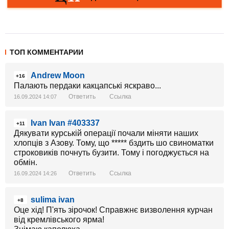
ТОП КОММЕНТАРИИ
Andrew Moon
+16
Палають пердаки какцапські яскраво...
Ответить
Ссылка
16.09.2024 14:07
Ivan Ivan #403337
+11
Дякувати курській операції почали міняти наших
хлопців з Азову. Тому, що ***** бздить шо свиноматки
строковиків почнуть бузити. Тому і погоджується на
обмін.
Ответить
Ссылка
16.09.2024 14:26
sulima ivan
+8
Оце хід! П'ять зірочок! Справжнє визволення курчан
від кремлівського ярма!