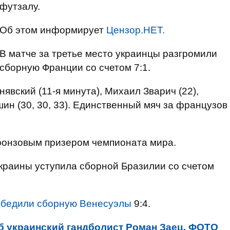
футзалу.
Об этом информирует
Цензор.НЕТ.
В матче за третье место украинцы разгромили
сборную Франции со счетом 7:1.
явский (11-я минута), Михаил Зварич (22),
шин (30, 30, 33). Единственный мяч за французов
бронзовым призером чемпионата мира.
краины уступила сборной Бразилии со счетом
обедили сборную Венесуэлы
9:4.
иб украинский гандболист Роман Заец. ФОТО