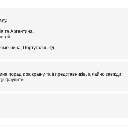
алу.
ія та Аргентина.
погей.
.
Німеччина, Португалія, ітд.
на порадіє за країну та її представників, а лайно завжди
уде флудити