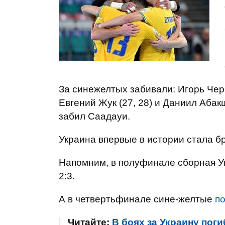
За синежелтых забивали: Игорь Черн
Евгений Жук (27, 28) и Даниил Абак
забил Саадауи.
Украина впервые в истории стала 
Напомним, в полуфинале сборная У
2:3.
А в четвертьфинале сине-желтые
п
Читайте:
В боях за Украину пог