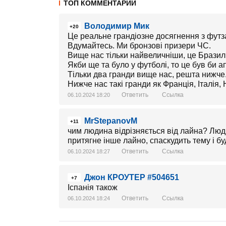
ТОП КОММЕНТАРИИ
Володимир Мик
+20
Це реальне грандіозне досягнення з футз
Вдумайтесь. Ми бронзові призери ЧС.
Вище нас тільки найвеличніши, це Бразил
Якби ще та було у футболі, то це був би а
Тільки два гранди вище нас, решта нижче
Нижче нас такі гранди як Франція, Італія, 
Ответить
Ссылка
06.10.2024 18:20
MrStepanovM
+11
чим людина відрізняється від лайна? Люди
притягне інше лайно, спаскудить тему і б
Ответить
Ссылка
06.10.2024 18:27
Джон КРОУТЕР #504651
+7
Іспанія також
Ответить
Ссылка
06.10.2024 18:24