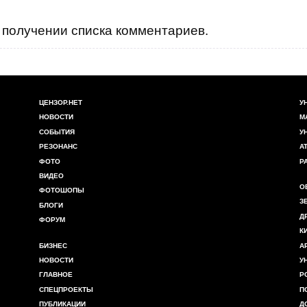
получении списка комментариев.
ЦЕНЗОР.НЕТ
У
НОВОСТИ
М
СОБЫТИЯ
У
РЕЗОНАНС
А
ФОТО
Р
ВИДЕО
О
ФОТОШОПЫ
З
БЛОГИ
Д
ФОРУМ
К
БИЗНЕС
А
НОВОСТИ
У
ГЛАВНОЕ
Р
СПЕЦПРОЕКТЫ
П
ПУБЛИКАЦИИ
Д