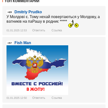
ТОП КОММЕНТАРИИ
Dmitriy Prudko
+69
У Молдові є. Тому нехай повертаються у Молдову, а
ватників на паРашу в родниє *****
Ответить
Ссылка
01.01.2025 12:53
Fish Man
+57
Ответить
Ссылка
01.01.2025 12:50