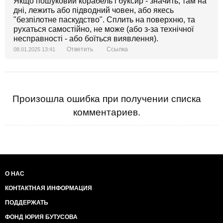
Якщо пошуковий корабель і буксир - значить, там на
дні, лежить або підводний човен, або якесь
"безпілотне паскудство". Сплить на поверхню, та
рухаться самостійно, не може (або з-за технічної
несправності - або боїться виявлення).
Ответить
Ссылка
08.01.2025 13:41
Произошла ошибка при получении списка
комментариев.
О НАС
КОНТАКТНАЯ ИНФОРМАЦИЯ
ПОДДЕРЖАТЬ
ФОНД ЮРИЯ БУТУСОВА