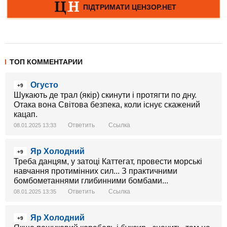
ТОП КОММЕНТАРИИ
Огусто
+9
Шукають де трал (якір) скинути і протягти по дну.
Отака вона Світова безпека, коли існує скажений
кацап.
Ответить
Ссылка
08.01.2025 13:33
Яр Холодний
+9
Треба данцям, у затоці Каттегат, провести морські
навчання протимінних сил... З практичними
бомбометаннями глибинними бомбами...
Ответить
Ссылка
08.01.2025 13:35
Яр Холодний
+9