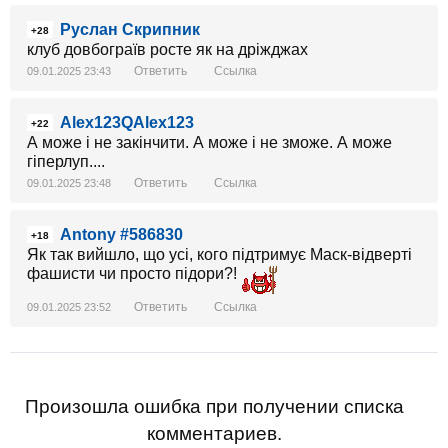
Руслан Скрипник
+28
клуб довбограїв росте як на дріжджах
Ответить
Ссылка
09.01.2025 23:43
Alex123QAlex123
+22
А може і не закінчити. А може і не зможе. А може
гіперлуп....
Ответить
Ссылка
09.01.2025 23:48
Antony #586830
+18
Як так вийшло, що усі, кого підтримує Маск-відверті
фашисти чи просто підори?!
Ответить
Ссылка
09.01.2025 23:52
Произошла ошибка при получении списка
комментариев.