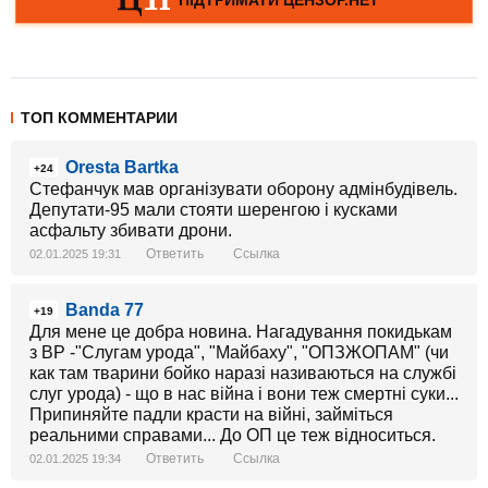
ТОП КОММЕНТАРИИ
Oresta Bartka
+24
Стефанчук мав організувати оборону адмінбудівель.
Депутати-95 мали стояти шеренгою і кусками
асфальту збивати дрони.
Ответить
Ссылка
02.01.2025 19:31
Banda 77
+19
Для мене це добра новина. Нагадування покидькам
з ВР -"Слугам урода", "Майбаху", "ОПЗЖОПАМ" (чи
как там тварини бойко наразі називаються на службі
слуг урода) - що в нас війна і вони теж смертні суки...
Припиняйте падли красти на війні, займіться
реальними справами... До ОП це теж відноситься.
Ответить
Ссылка
02.01.2025 19:34