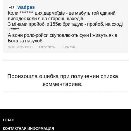
wadpas
+17
Коли ******** цих дармоїдів - це мабуть той єдиний
випадок коли я на стороні шахедів
З мінами пройоб, з 155ю бригадую - пройоб, на сході
- *****.
А вони ролс-ройси скуповлюють суки і живуть як в
Бога за пазухоб
Ответить
Ссылка
02.01.2025 19:38
Произошла ошибка при получении списка
комментариев.
О НАС
КОНТАКТНАЯ ИНФОРМАЦИЯ