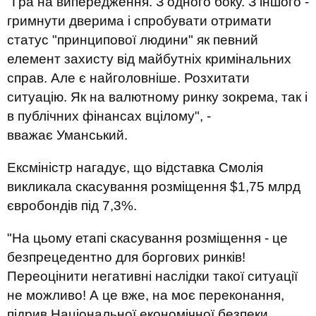
"Гра на випередження. З одного боку. З іншого -
гримнути дверима і спробувати отримати
статус "принципової людини" як певний
елемент захисту від майбутніх кримінальних
справ. Але є найголовніше. Розхитати
ситуацію. Як на валютному ринку зокрема, так і
в публічних фінансах вцілому", -
вважає Уманський.
Ексміністр нагадує, що відставка Смолія
викликала скасування розміщення $1,75 млрд
євробондів під 7,3%.
"На цьому етапі скасування розміщення - це
безпрецедентно для боргових ринків!
Переоцінити негативні наслідки такої ситуації
не можливо! А це вже, на моє переконання,
підрив Національної економічної безпеки.