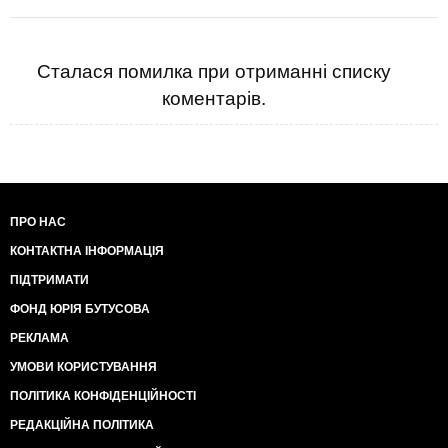
"разных волнах".
Не думаю, что Смолий вообще думал о бондах.
Если и так, то было бы лучше собрать деньги под
свое имя и тогда уже свалить?
Сталася помилка при отриманні списку
коментарів.
ПРО НАС
КОНТАКТНА ІНФОРМАЦІЯ
ПІДТРИМАТИ
ФОНД ЮРІЯ БУТУСОВА
РЕКЛАМА
УМОВИ КОРИСТУВАННЯ
ПОЛІТИКА КОНФІДЕНЦІЙНОСТІ
РЕДАКЦІЙНА ПОЛІТИКА