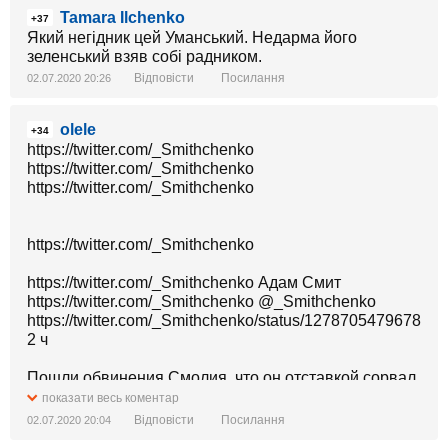
Tamara Ilchenko
+37
Який негідник цей Уманський. Недарма його
зеленський взяв собі радником.
Відповісти
Посилання
02.07.2020 20:26
olele
+34
https://twitter.com/_Smithchenko
https://twitter.com/_Smithchenko
https://twitter.com/_Smithchenko
https://twitter.com/_Smithchenko
https://twitter.com/_Smithchenko Адам Смит
https://twitter.com/_Smithchenko @_Smithchenko
https://twitter.com/_Smithchenko/status/127870547967859
2 ч
Пошли обвинения Смолия, что он отставкой сорвал
евробондинг.
показати весь коментар
Вообще-то размещение отменил Минфин.
Відповісти
Посилання
02.07.2020 20:04
Минфин (управляющий госдолгом) и НБУ - на