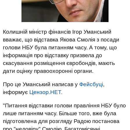
Колишній міністр фінансів Ігор Уманський
вважає, що відставка Якова Смолія з посади
голови НБУ була питанням часу. А тому, що
інформація про відставку призвела до
скасування розміщення євробондів, мають
дати оцінку правоохоронні органи.
Про це Уманський написав у
Фейсбуці
,
інформує
Цензор.НЕТ.
"Питання відставки голови правління НБУ було
лише питанням часу. Більше того, вже була
підготовлена для розгляду Радою постанова
про "недовіру" Смолію. Багатомісячні