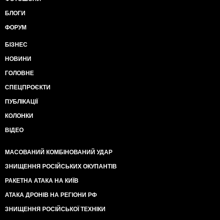
в автобус с решетками. Меняются только марки
БЛОГИ
автобусов и модели автозаков.
Подростки, которых били на протестах в начале
ФОРУМ
нулевых, сегодня уже седые дядьки, а омоновцы,
которые били на протестах в начале нулевых,
БІЗНЕС
сегодня уже, наверное, военные пенсионеры или
НОВИНИ
старшие командиры. Борясь с протестами, власть
рекламирует их лучше всяких призывов. А
ГОЛОВНЕ
запретами отсекает от мирного выражения
СПЕЦПРОЄКТИ
несогласия обычных людей, и выводит на улицы
самых отчаянных, которые смотрят на Навального,
ПУБЛІКАЦІЇ
видят в нем героя и «могут повторить». Власть
КОЛОНКИ
умножает потенциальную энергию бунта. А в школе
нас учили, что потенциальная энергия переходит в
ВІДЕО
кинетическую. Но, поди, объясни это тем, у кого из
всей мудрости разве что одноименный зуб.
МАСОВАНИЙ КОМБІНОВАНИЙ УДАР
ЗНИЩЕННЯ РОСІЙСЬКИХ ОКУПАНТІВ
РАКЕТНА АТАКА НА КИЇВ
АТАКА ДРОНІВ НА РЕГІОНИ РФ
ЗНИЩЕННЯ РОСІЙСЬКОЇ ТЕХНІКИ