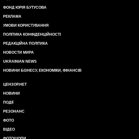
для нее любой несогласный с нею, даже один
человек - это страшная угроза, проблема и повод
ФОНД ЮРІЯ БУТУСОВА
для злости. И повод для репрессий. Отсюда этот
РЕКЛАМА
обход по домам активистов и журналистов. Отсюда
этот истерический кавардак в школьных чатах, где
УМОВИ КОРИСТУВАННЯ
родителям настоятельно рекомендуют усадить
ПОЛІТИКА КОНФІДЕНЦІЙНОСТІ
детей дома и запереть двери на ключ. А то
непуганое поколение школьников повадилось
РЕДАКЦІЙНА ПОЛІТИКА
массово снимать со стен портреты Путина,
НОВОСТИ МИРА
фиксировать этот процесс на видео и устраивать из
него челлендж.
UKRAINIAN NEWS
У педагогов и директоров теперь тоже паника.
НОВИНИ БІЗНЕСУ, ЕКОНОМІКИ, ФІНАНСІВ
Уверен, что синоптики внезапно спрогнозируют
чудовищное похолодание, спортивные организации
проведут на свежем воздухе веселые старты
ЦЕНЗОР.НЕТ
именно в тех местах, где ожидаются протестующие.
НОВИНИ
Всегда можно вспомнить про фестивали мёда, про
экстренный ремонт под снегом асфальта,
ПОДІЇ
археологические раскопки и прорыв канализации на
РЕЗОНАНС
маршруте движения колонн. Но самым
эффективным орудием остаются одинаковые парни
ФОТО
в одинаковой форме с одинаковыми дубинками,
ВІДЕО
которые уже лет двадцать одинаково бьют, кидаясь
по десять на одного, а потом тащат за руки и за ноги
ФОТОШОПИ