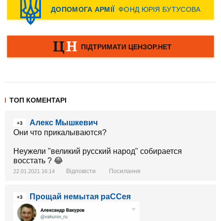
ТОП КОМЕНТАРІ
Алекс Мышкевич
+3
Они что прикалываются?
Неужели "великий русский народ" собирается
восстать ? 😂
Відповісти
Посилання
22.01.2021 16:14
Прощай немытая раССея
+3