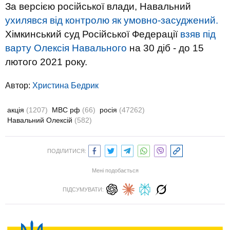
За версією російської влади, Навальний
ухилявся від контролю як умовно-засуджений.
Хімкинський суд Російської Федерації
взяв під
варту Олексія Навального
на 30 діб - до 15
лютого 2021 року.
Автор:
Христина Бедрик
акція
(1207)
МВС рф
(66)
росія
(47262)
Навальний Олексій
(582)
ПОДІЛИТИСЯ:
Мені подобається
ПІДСУМУВАТИ: