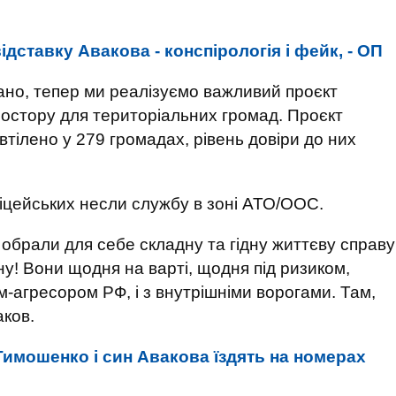
ідставку Авакова - конспірологія і фейк, - ОП
ано, тепер ми реалізуємо важливий проєкт
остору для територіальних громад. Проєкт
тілено у 279 громадах, рівень довіри до них
іцейських несли службу в зоні АТО/ООС.
кі обрали для себе складну та гідну життєву справу
у! Вони щодня на варті, щодня під ризиком,
ом-агресором РФ, і з внутрішніми ворогами. Там,
аков.
имошенко і син Авакова їздять на номерах