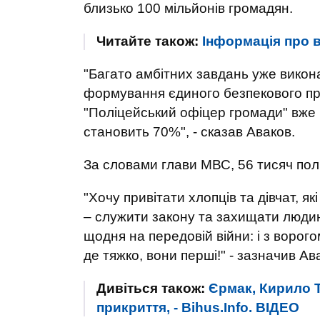
близько 100 мільйонів громадян.
Читайте також:
Інформація про в
"Багато амбітних завдань уже викон
формування єдиного безпекового пр
"Поліцейський офіцер громади" вже в
становить 70%", - сказав Аваков.
За словами глави МВС, 56 тисяч пол
"Хочу привітати хлопців та дівчат, я
– служити закону та захищати людин
щодня на передовій війни: і з ворог
де тяжко, вони перші!" - зазначив Ав
Дивіться також:
Єрмак, Кирило Т
прикриття, - Bihus.Info. ВIДЕО