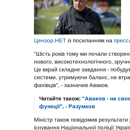
Цензор.НЕТ
із посиланням на
пресс
"Шість років тому ми почали створен
нового, високотехнологічного, зручн
Це вкрай складне завдання - побудув
системи, утримуючи баланс, не втра
фахівців", - зазначив Аваков.
Читайте також:
"Аваков - на сво
функції", - Разумков
Міністр також повідомив результати 
існування Національної поліції Украї