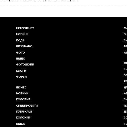
ЦЕНЗОР.НЕТ
М
НОВИНИ
З
ПОДІЇ
З
РЕЗОНАНС
Р
ФОТО
А
ВІДЕО
О
ФОТОШОПИ
К
БЛОГИ
З
ФОРУМ
Р
БІЗНЕС
Д
НОВИНИ
А
ГОЛОВНЕ
З
СПЕЦПРОЄКТИ
П
ПУБЛІКАЦІЇ
Д
КОЛОНКИ
З
ВІДЕО
Г