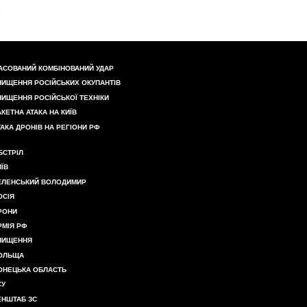
АСОВАНИЙ КОМБІНОВАНИЙ УДАР
НИЩЕННЯ РОСІЙСЬКИХ ОКУПАНТІВ
НИЩЕННЯ РОСІЙСЬКОЇ ТЕХНІКИ
АКЕТНА АТАКА НА КИЇВ
ТАКА ДРОНІВ НА РЕГІОНИ РФ
БСТРІЛ
ИЇВ
ЕЛЕНСЬКИЙ ВОЛОДИМИР
ОСІЯ
РОНИ
РМІЯ РФ
НИЩЕННЯ
ОЛЬЩА
ОНЕЦЬКА ОБЛАСТЬ
СУ
ЕНШТАБ ЗС