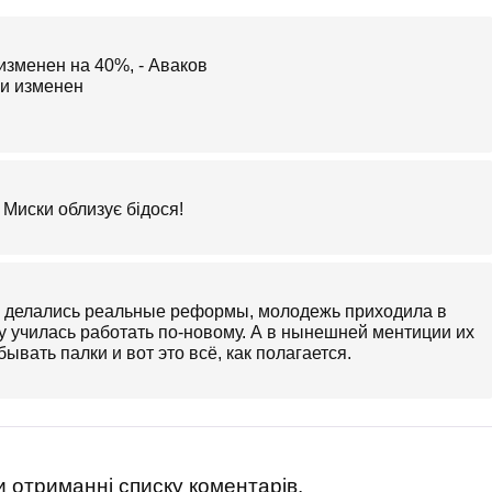
изменен на 40%, - Аваков
Миски облизує бідося!
и делались реальные реформы, молодежь приходила в
 училась работать по-новому. А в нынешней ментиции их
бывать палки и вот это всё, как полагается.
 отриманні списку коментарів.