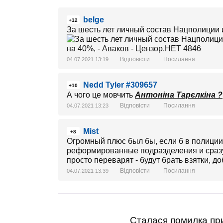
belge
+12
За шесть лет личный состав Нацполиции 
Відповісти
Посилання
04.07.2021 13:19
Nedd Tyler #309657
+10
А чого це мовчить
Антоніна Тарєлкіна ?
Відповісти
Посилання
04.07.2021 13:23
Mist
+8
Огромный плюс был бы, если б в полици
реформированные подразделения и сразу
просто переварят - будут брать взятки, до
Відповісти
Посилання
04.07.2021 13:39
Сталася помилка при