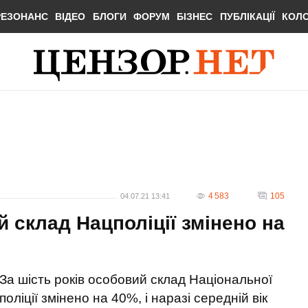
РЕЗОНАНС
ВІДЕО
БЛОГИ
ФОРУМ
БІЗНЕС
ПУБЛІКАЦІЇ
КОЛ
4 583
105
04.07.21 13:41
й склад Нацполіції змінено на
За шість років особовий склад Національної
поліції змінено на 40%, і наразі середній вік