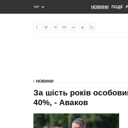
НОВИНИ
ПОДІЇ
УКР
ENG
РУС
НОВИНИ
За шість років особови
40%, - Аваков