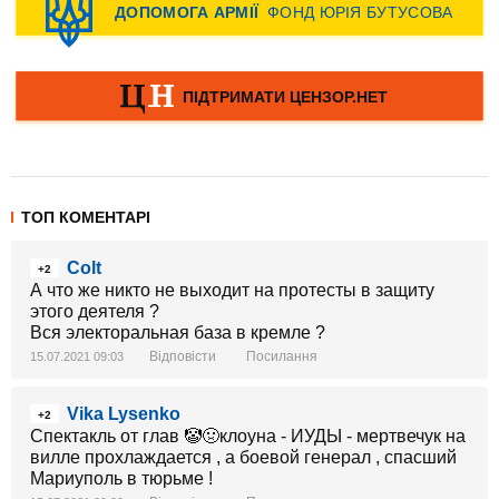
ТОП КОМЕНТАРІ
Colt
+2
А что же никто не выходит на протесты в защиту
этого деятеля ?
Вся электоральная база в кремле ?
Відповісти
Посилання
15.07.2021 09:03
Vika Lysenko
+2
Спектакль от глав 🤡🤢клоуна - ИУДЫ - мертвечук на
вилле прохлаждается , а боевой генерал , спасший
Мариуполь в тюрьме !