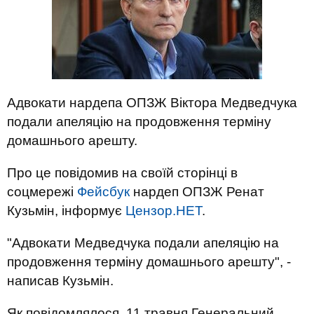
Адвокати нардепа ОПЗЖ Віктора Медведчука
подали апеляцію на продовження терміну
домашнього арешту.
Про це повідомив на своїй сторінці в
соцмережі
Фейсбук
нардеп ОПЗЖ Ренат
Кузьмін, інформує
Цензор.НЕТ
.
"Адвокати Медведчука подали апеляцію на
продовження терміну домашнього арешту", -
написав Кузьмін.
Як повідомлялося, 11 травня Генеральний