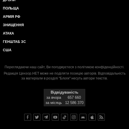
ПОЛЬЩА
АРМІЯ РФ
ЗНИЩЕННЯ
АТАКА
ГЕНШТАБ ЗС
США
Переглядаючи наш сайт, Ви погоджуєтеся з
політикою конфіденційності
.
Редакція Цензор.НЕТ може не поділяти позицію авторів. Відповідальність
за матеріали в розділі "Блоги" несуть автори текстів.
Відвідуваність
за вчора
657 660
за місяць
12 586 370