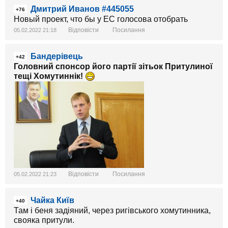
Дмитрий Иванов #445055
+76
Новый проект, что бы у ЕС голосова отобрать
Відповісти
Посилання
05.02.2022 21:18
Бандерівець
+42
Головний спонсор його партії зітьок Притулиної
тещі Хомутиннік!
Відповісти
Посилання
05.02.2022 21:23
Чайка Київ
+40
Там і беня задіяний, через ригівського хомутинника,
свояка притули.