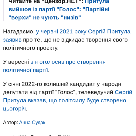
Читайте на "Цензор.НЕТ":
Притула
вийшов із партії "Голос": "Партійні
"верхи" не чують "низів"
Нагадаємо,
у червні 2021 року Сергій Притула
заявив
про те, що не відкидає творення свого
політичного проєкту.
У вересні
він оголосив про створення
політичної партії
.
У січні 2022-го колишній кандидат у народні
депутати від партії "Голос", телеведучий
Сергій
Притула вказав, що політсилу буде створено
цьогоріч
.
Автор:
Анна Судак