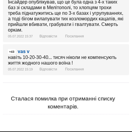
Інсайдер опублікував, що це була одна з 4-х таких
баз зі складами в Мелітополі, то хлопцям трохи
треба піднатужитись ще по 3-х базах і угрупуваннях,
а тоді бігом вилапувати тих козломордих кацапів, які
прийшли вбивати, грабувати і гвалтувати. Смерть
оркам.
Відповісти
Посилання
05.07.2022 15:37
vas v
+43
навіть 10-20-30-40... тисяч ніколи не компенсують
життя жодного нашого воїна !
Відповісти
Посилання
05.07.2022 15:19
Сталася помилка при отриманні списку
коментарів.