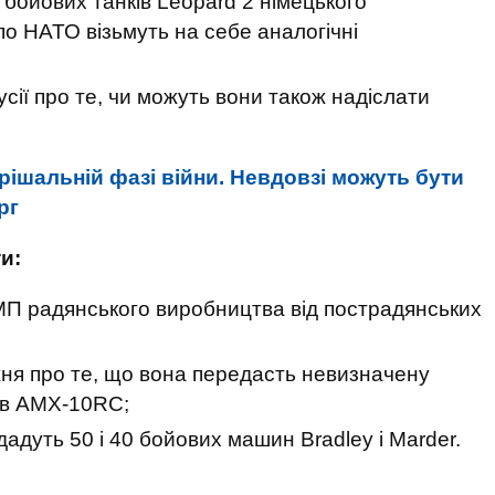
бойових танків Leopard 2 німецького
по НАТО візьмуть на себе аналогічні
сії про те, чи можуть вони також надіслати
рішальній фазі війни. Невдовзі можуть бути
рг
и:
БМП радянського виробництва від пострадянських
ня про те, що вона передасть невизначену
ців AMX-10RC;
адуть 50 і 40 бойових машин Bradley і Marder.