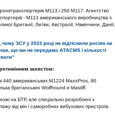
бронетранспортерів М113 і 250 М117. Агентство
спортерів - М113 американського виробництва з
ликої Британії, Литви, Австралії, Німеччини, Данії,
 чому ЗСУ у 2022 році не відтіснили росіян на
ачав, що ми не передамо ATACMS і кількості
увати"
протимінним захистом:
слі 440 американських M1224 MaxxPros, 90
лька британських Wolfhound и Mastiff.
ожі на БТР, але спеціально розроблені з
пажу від мін і саморобних вибухових пристроїв.