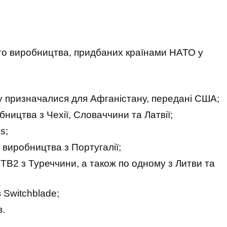
го виробництва, придбаних країнами НАТО у
тку призначалися для Афганістану, передані США;
ництва з Чехії, Словаччини та Латвії;
s;
 виробництва з Португалії;
 TB2 з Туреччини, а також по одному з Литви та
 Switchblade;
в.