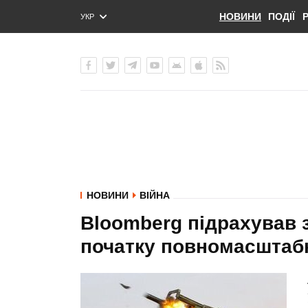
НОВИНИ
ПОДІЇ
УКР
ENG
РУС
НОВИНИ
ВІЙНА
Bloomberg підрахував з
початку повномасштабн