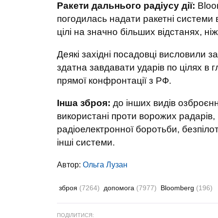
Ракети дальнього радіусу дії:
Bloo
погодилась надати ракетні системи 
цілі на значно більших відстанях, н
Деякі західні посадовці висловили з
здатна завдавати ударів по цілях в г
прямої конфронтації з РФ.
Інша зброя:
до інших видів озброєнн
використані проти ворожих радарів, 
радіоелектронної боротьби, безпілот
інші системи.
Автор:
Ольга Лузан
зброя
(7264)
допомога
(7977)
Bloomberg
(196)
ПОДІЛИТИСЯ: