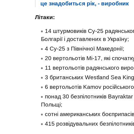
це знадобиться рік, - виробник
Літаки:
14 штурмовиків Су-25 радянсько
Болгарії і доставлених в Україну;
4 Су-25 з Північної Македонії;
20 вертольотів Мі-17, які споча
11 вертольотів радянського вироб
3 британських Westland Sea King
6 вертольотів Kamov російського
понад 30 безпілотників Bayraktar
Польщі;
сотні американських боєприпасів
415 розвідувальних безпілотникі