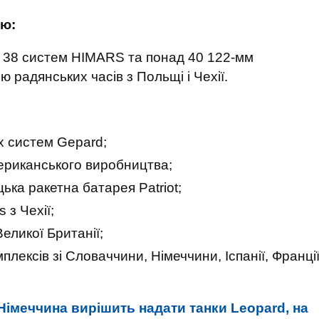
ню:
лі 38 систем HIMARS та понад 40 122-мм
 радянських часів з Польщі і Чехії.
х систем Gepard;
риканського виробництва;
ька ракетна батарея Patriot;
 з Чехії;
Великої Британії;
плексів зі Словаччини, Німеччини, Іспанії, Франці
імеччина вирішить надати танки Leopard, на