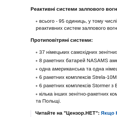
Реактивні системи залпового вог
всього - 95 одиниць, у тому чис
реактивних систем залпового вогню
Протиповітряні системи:
37 німецьких самохідних зенітни
8 ракетних батарей NASAMS аме
одна американська та одна німец
6 ракетних комплексів Strela-10Ms
6 ракетних комплексів Stormer з 
кілька інших зенітно-ракетних ком
та Польщі.
Читайте на "Цензор.НЕТ":
Якщо Н