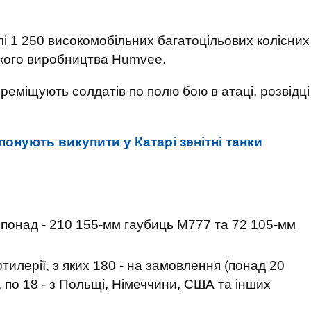
лі 1 250 високомобільних багатоцільових колісних
кого виробництва Humvee.
ереміщують солдатів по полю бою в атаці, розвідці
понують викупити у Катарі зенітні танки
 понад - 210 155-мм гаубиць M777 та 72 105-мм
тилерії, з яких 180 - на замовлення (понад 20
, по 18 - з Польщі, Німеччини, США та інших