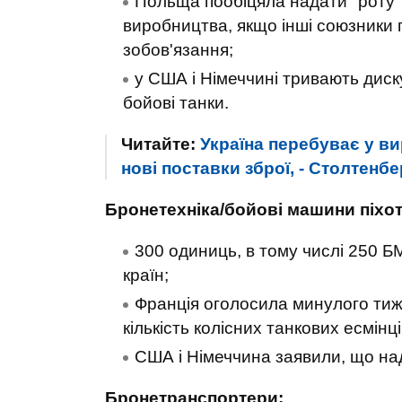
Польща пообіцяла надати "роту" 
виробництва, якщо інші союзники 
зобов'язання;
у США і Німеччині тривають диску
бойові танки.
Читайте:
Україна перебуває у ви
нові поставки зброї, - Столтенбе
Бронетехніка/бойові машини піхот
300 одиниць, в тому числі 250 
країн;
Франція оголосила минулого тиж
кількість колісних танкових есмін
США і Німеччина заявили, що над
Бронетранспортери: