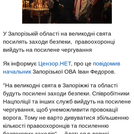
У Запорізькій області на великодні свята
посилять заходи безпеки, правоохоронці
вийдуть на посилене чергування
Як інформує
Цензор.НЕТ
, про це
повідомив
начальник
Запорізької ОВА Іван Федоров.
"На великодні свята в Запоріжжі та області
будуть посилені заходи безпеки. Співробітники
Нацполіції та інших служб вийдуть на посилене
чергування, щоб унеможливити провокації
ворога. Тому не варто дивуватися збільшенню
кількості правоохоронців та посиленню
безпекових заходів", - йдеться в дописі.