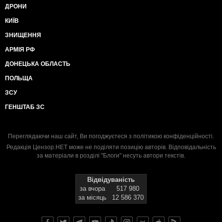
ДРОНИ
КИЇВ
ЗНИЩЕННЯ
АРМІЯ РФ
ДОНЕЦЬКА ОБЛАСТЬ
ПОЛЬЩА
ЗСУ
ГЕНШТАБ ЗС
Переглядаючи наш сайт, Ви погоджуєтеся з
політикою конфіденційності
.
Редакція Цензор.НЕТ може не поділяти позицію авторів. Відповідальність
за матеріали в розділі "Блоги" несуть автори текстів.
Відвідуваність
за вчора
517 980
за місяць
12 586 370