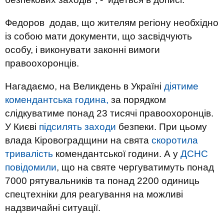
Федоров додав, що жителям регіону необхідно
із собою мати документи, що засвідчують
особу, і виконувати законні вимоги
правоохоронців.
Нагадаємо, на Великдень в Україні
діятиме
комендантська година,
за порядком
слідкуватиме понад 23 тисячі правоохоронців.
У Києві
підсилять заходи
безпеки. При цьому
влада Кіровоградщини на свята
скоротила
тривалість
комендантської години. А у
ДСНС
повідомили
, що на святе чергуватимуть понад
7000 рятувальників та понад 2200 одиниць
спецтехніки для реагування на можливі
надзвичайні ситуації.