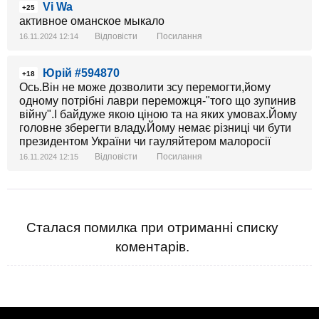
Vi Wa
+25
активное оманское мыкало
Відповісти
Посилання
16.11.2024 12:14
Юрій #594870
+18
Ось.Він не може дозволити зсу перемогти,йому
одному потрібні лаври переможця-"того що зупинив
війну".І байдуже якою ціною та на яких умовах.Йому
головне зберегти владу.Йому немає різниці чи бути
президентом України чи гауляйтером малоросії
Відповісти
Посилання
16.11.2024 12:15
Сталася помилка при отриманні списку
коментарів.