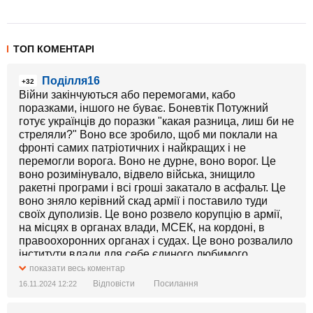
ТОП КОМЕНТАРІ
Поділля16
+32
Війни закінчуються або перемогами, кабо
поразками, іншого не буває. Боневтік Потужний
готує українців до поразки "какая разница, лиш би не
стреляли?" Воно все зробило, щоб ми поклали на
фронті самих патріотичних і найкращих і не
перемогли ворога. Воно не дурне, воно ворог. Це
воно розимінувало, відвело війська, знищило
ракетні програми і всі гроші закатало в асфальт. Це
воно зняло керівний скад армії і поставило туди
своїх дуполизів. Це воно розвело корупцію в армії,
на місцях в органах влади, МСЕК, на кордоні, в
правоохоронних органах і судах. Це воно розвалило
інститути влади для себе єдиного любимого.
показати весь коментар
Відповісти
Посилання
16.11.2024 12:22