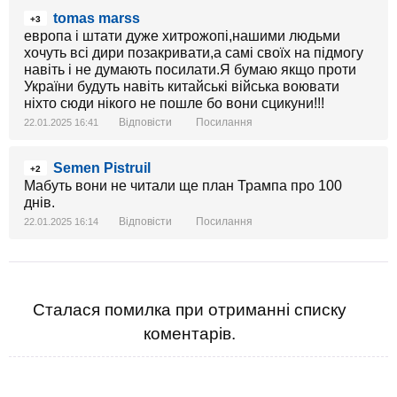
tomas marss
+3
европа і штати дуже хитрожопі,нашими людьми
хочуть всі дири позакривати,а самі своїх на підмогу
навіть і не думають посилати.Я бумаю якщо проти
України будуть навіть китайські війська воювати
ніхто сюди нікого не пошле бо вони сцикуни!!!
Відповісти
Посилання
22.01.2025 16:41
Semen Pistruil
+2
Мабуть вони не читали ще план Трампа про 100
днів.
Відповісти
Посилання
22.01.2025 16:14
Сталася помилка при отриманні списку
коментарів.