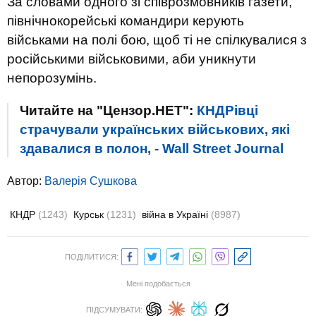
За словами одного зі співрозмовників газети,
північнокорейські командири керують
військами на полі бою, щоб ті не спілкувалися з
російськими військовими, аби уникнути
непорозумінь.
Читайте на "Цензор.НЕТ":
КНДРівці
страчували українських військових, які
здавалися в полон, - Wall Street Journal
Автор:
Валерiя Сушкова
КНДР
(1243)
Курськ
(1231)
війна в Україні
(8987)
ПОДІЛИТИСЯ:
Мені подобається
ПІДСУМУВАТИ: