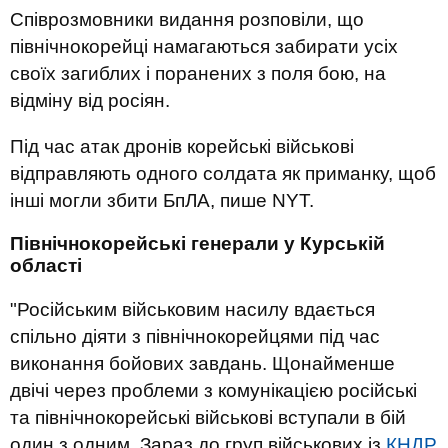
Співрозмовники видання розповіли, що
північнокорейці намагаються забирати усіх
своїх загиблих і поранених з поля бою, на
відміну від росіян.
Під час атак дронів корейські військові
відправляють одного солдата як приманку, щоб
інші могли збити БпЛА, пише NYT.
Північнокорейські генерали у Курській
області
"Російським військовим насилу вдається
спільно діяти з північнокорейцями під час
виконання бойових завдань. Щонайменше
двічі через проблеми з комунікацією російські
та північнокорейські військові вступали в бій
один з одним. Зараз до груп військових із
КНДР