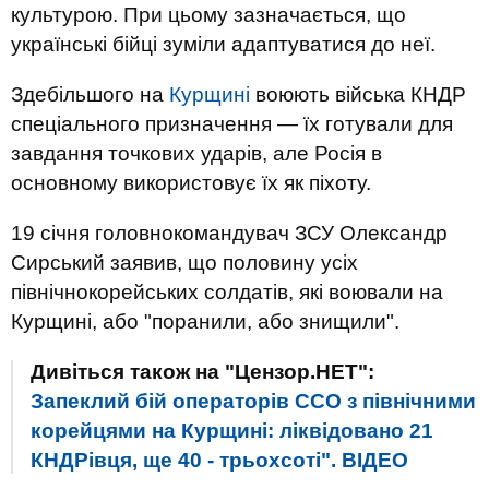
культурою. При цьому зазначається, що
українські бійці зуміли адаптуватися до неї.
Здебільшого на
Курщині
воюють війська КНДР
спеціального призначення — їх готували для
завдання точкових ударів, але Росія в
основному використовує їх як піхоту.
19 січня головнокомандувач ЗСУ Олександр
Сирський заявив, що половину усіх
північнокорейських солдатів, які воювали на
Курщині, або "поранили, або знищили".
Дивіться також на "Цензор.НЕТ":
Запеклий бій операторів ССО з північними
корейцями на Курщині: ліквідовано 21
КНДРівця, ще 40 - трьохсоті". ВIДЕО