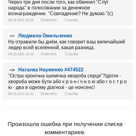
Через три дня после того, как обвинил "Слуг
народа" в голосовании за денежное
вознаграждение. "Совпадение? Не думаю."(с)
Ответить
Ссылка
08.10.2021 16:52
Людмила Омельченко
+17
Ну отравили бы днём, как говорит ваш величайший
лидер всей вселенной, какая разница.
Ответить
Ссылка
08.10.2021 15:50
Наталка Науменко #474522
+16
"Остра хронічна ішемічна хвороба серця"?Ідіоти -
хвороба може бути або х р о н і ч н о ю або г о с т р о
ю - два в одному діагнозі - це нонсенс!
Ответить
Ссылка
08.10.2021 15:33
Произошла ошибка при получении списка
комментариев.