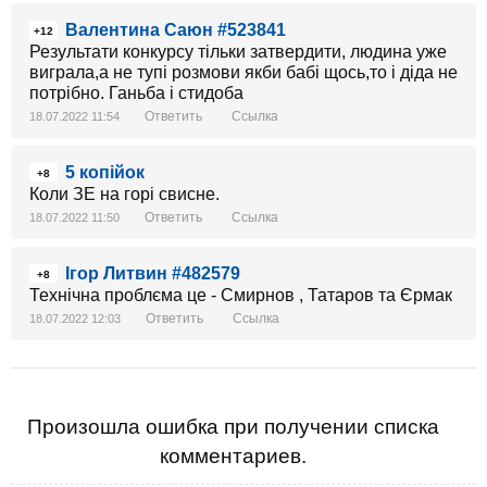
Валентина Саюн #523841
+12
Результати конкурсу тільки затвердити, людина уже
виграла,а не тупі розмови якби бабі щось,то і діда не
потрібно. Ганьба і стидоба
Ответить
Ссылка
18.07.2022 11:54
5 копійок
+8
Коли ЗЕ на горі свисне.
Ответить
Ссылка
18.07.2022 11:50
Ігор Литвин #482579
+8
Технічна проблєма це - Смирнов , Татаров та Єрмак
Ответить
Ссылка
18.07.2022 12:03
Произошла ошибка при получении списка
комментариев.