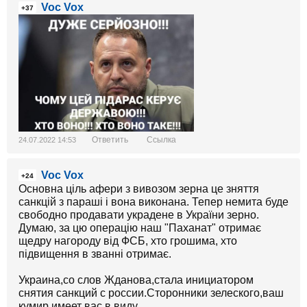
Voc Vox
+37
Ответить
Ссылка
24.07.2022 14:53
Voc Vox
+24
Основна ціль афери з вивозом зерна це зняття
санкцій з параші і вона виконана. Тепер немита буде
свободно продавати украдене в України зерно.
Думаю, за цю операцію наш "Паханат" отримає
щедру нагороду від ФСБ, хто грошима, хто
підвищення в званні отримає.
Украина,со слов Жданова,стала инициатором
снятия санкций с россии.Сторонники зелеского,ваш
кумир имеет вас в виду.