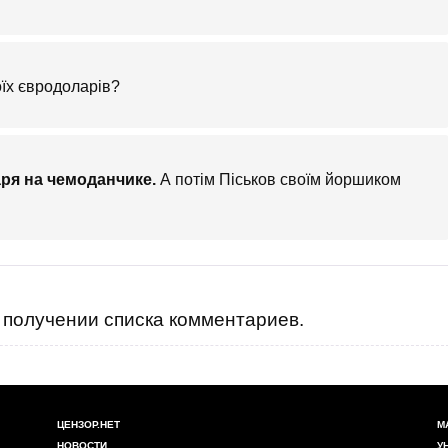
оїх євродоларів?
аря на чемоданчике.
А потім Піськов своїм йоршиком
получении списка комментариев.
ЦЕНЗОР.НЕТ
М
НОВОСТИ
У