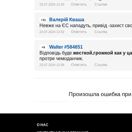
Ответить
Ссылка
23.07.2024 13:30
Валерій Кваша
+11
Невже на ЄС нападуть, привід -захист св
Ответить
Ссылка
23.07.2024 13:32
Walter #584651
+9
Відповідь буде
жесткой,громкой как у ц
протре чемоданчик.
Ответить
Ссылка
23.07.2024 13:38
Произошла ошибка при 
О НАС