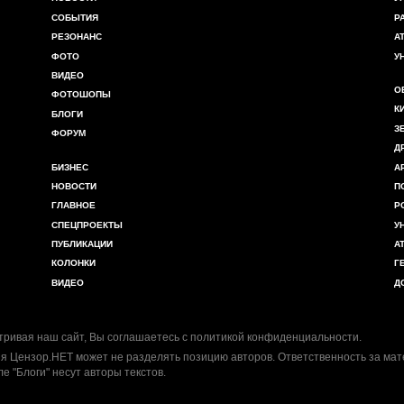
СОБЫТИЯ
Р
РЕЗОНАНС
А
ФОТО
У
ВИДЕО
О
ФОТОШОПЫ
К
БЛОГИ
З
ФОРУМ
Д
БИЗНЕС
А
НОВОСТИ
П
ГЛАВНОЕ
Р
СПЕЦПРОЕКТЫ
У
ПУБЛИКАЦИИ
А
КОЛОНКИ
Г
ВИДЕО
Д
ривая наш сайт, Вы соглашаетесь с
политикой конфиденциальности
.
я Цензор.НЕТ может не разделять позицию авторов. Ответственность за ма
ле "Блоги" несут авторы текстов.