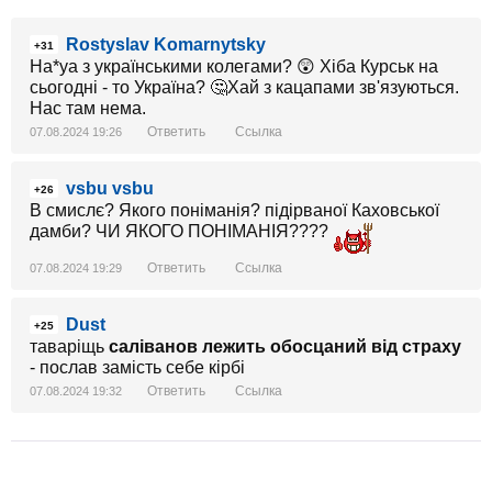
Rostyslav Komarnytsky
+31
На*уа з українськими колегами? 😲 Хіба Курськ на
сьогодні - то Україна? 🤔Хай з кацапами зв'язуються.
Нас там нема.
Ответить
Ссылка
07.08.2024 19:26
vsbu vsbu
+26
В смислє? Якого поніманія? підірваної Каховської
дамби? ЧИ ЯКОГО ПОНІМАНІЯ????
Ответить
Ссылка
07.08.2024 19:29
Dust
+25
таваріщь
саліванов лежить обосцаний від страху
- послав замість себе кірбі
Ответить
Ссылка
07.08.2024 19:32