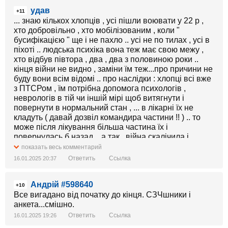
удав
+11
... знаю кількох хлопців , усі пішли воювати у 22 р ,
хто добровільно , хто мобілізованим , коли "
бусифікацією " ще і не пахло .. усі не по тилах , усі в
піхоті .. людська психіка вона теж має свою межу ,
хто відбув півтора , два , два з половиною роки ..
кінця війни не видно , заміни їм теж...про причини не
буду вони всім відомі .. про наслідки : хлопці всі вже
з ПТСРом , їм потрібна допомога психологів ,
неврологів в тій чи іншій мірі щоб витягнути і
повернути в нормальний стан , ... в лікарні їх не
кладуть ( давай дозвіл командира частини !! ) .. то
може після лікування більша частина їх і
повернулась б назад ...а так , війна скалічила і
зробила їх тепер злочинцями ...можна хоч зробити
показать весь комментарий
гарячу лінію для них з вирішення цих питань , а
Ответить
Ссылка
16.01.2025 20:37
заодне і правової допомоги..
Андрій #598640
+10
Все вигадано від початку до кінця. СЗЧшники і
анкета...смішно.
Ответить
Ссылка
16.01.2025 19:26