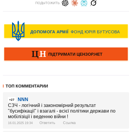
ПОДЫТОЖИТЬ:
ТОП КОММЕНТАРИИ
NNN
+27
СЗЧ - логічний і закономірний результат
"бусифікації" і взагалі - всієї політики держави по
мобілізіції і веденню війни !
Ответить
Ссылка
16.01.2025 19:34