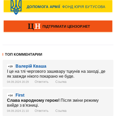
ТОП КОММЕНТАРИИ
Валерій Кваша
+19
І це на тлі чергового зашквару тцкунів на заході, де
як завжди нікого покарано не буде.
Ответить
Ссылка
04.09.2024 20:29
First
+14
Слава народному герою!
Після зміни режиму
вийде з в'язниці.
Ответить
Ссылка
04.09.2024 21:10