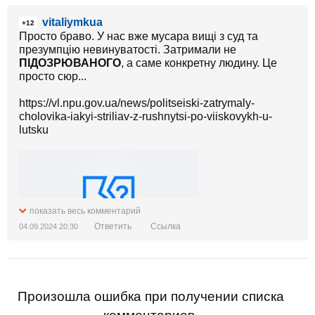
vitaliymkua
+12
Просто браво. У нас вже мусара вищі з суд та
презумпцію невинуватості. Затримали не
ПІДОЗРЮВАНОГО
, а саме конкретну людину. Це
просто сюр...
https://vl.npu.gov.ua/news/politseiski-zatrymaly-
cholovika-iakyi-striliav-z-rushnytsi-po-viiskovykh-u-
lutsku
показать весь комментарий
Ответить
Ссылка
04.09.2024 20:30
Произошла ошибка при получении списка