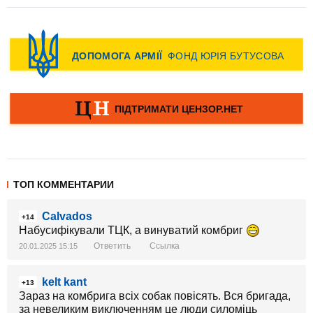
ТОП КОММЕНТАРИИ
Calvados
+14
Набусифікували ТЦК, а винуватий комбриг
Ответить
Ссылка
20.01.2025 15:15
kelt kant
+13
Зараз на комбрига всіх собак повісять. Вся бригада,
за невеликим виключенням це люди силоміць