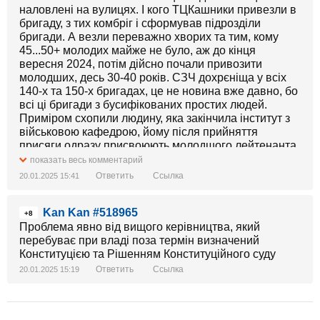
наловлені на вулицях. І кого ТЦКашники привезли в
бригаду, з тих комбріг і сформував підрозділи
бригади. А везли переважно хворих та тим, кому
45...50+ молодих майже не було, аж до кінця
вересня 2024, потім дійсно почали привозити
молодших, десь 30-40 років. СЗЧ дохрєніща у всіх
140-х та 150-х бригадах, це не новина вже давно, бо
всі ці бригади з бусифікованих простих людей.
Приміром схопили людину, яка закінчила інститут з
військовою кафедрою, йому після прийняття
присяги одразу присвоюють молодшого лейтенанта
або лейтенанта і кажуть, ось тобі взвод, а іноді рота,
показать весь комментарий
командуй. І стоїть той бідний хлопчина, який і
Ответить
Ссылка
20.01.2025 15:41
автомат іноді в руках не тримав, але формально він
же ж офіцер. Присягу в цих бригадах приймали
Kan Kan #518965
миттєво, десь на другий день після потрапляння в
+8
бригаду, бо після прийняття присяги важче
Проблема явно від вищого керівництва, який
покарання за СЗЧ. І ось проходить час, начебто
перебуває при владі поза термін визначений
підрозділи бригади потихеньку формуються,
Конституцією та Рішенням Конституційного суду
починається проходження хлопцями БЗВП і тут
Ответить
Ссылка
20.01.2025 15:19
починаються відвідини "покупцями" з інших бригад,
які вже воюють. Наприклад приходить наказ з гори
віддати певну кількість людей з 155 бригади,